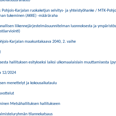
tulevaisuusrahasto
Pohjois-Karjalan ruokaketjun selvitys- ja yhteistyöhanke / MTK-Pohjoi
iman tukeminen (AKKE) -määräraha
nallisen liikennejärjestelmäsuunnitelman luonnoksesta ja ympäristös
töarviointi)
ohjois-Karjalan maakuntakaava 2040, 2. vaihe
t
esta hallituksen esitykseksi laiksi ulkomaalaislain muuttamisesta (py
a 12/2024
sen menettelyt ja kokousaikataulu
uvottelut
inen Metsähallituksen hallitukseen
almisteluryhmän tilannekatsaus