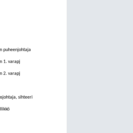
n puheenjohtaja
 1. varapj
 2. varapj
usjohtaja, sihteeri
likkö