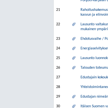
Pohjois-Karjalan 
21
Rahoitushakemus: 
kasvun ja elinvo
22
Lausunto valtakun
mukainen ympäris
23
Ehdotusvaihe / P
24
Energiaselvitykse
25
Lausunto luonnoks
26
Talouden toteum
27
Edustajain kokouk
28
Yhteistoimintane
29
Edustajan nimeäm
30
Itäisen Suomen v