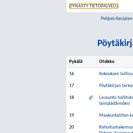
DYNASTY TIETOPALVELU
Pohjois-Karjalan
Pöytäkirj
Pykälä
Otsikko
16
Kokouksen laillis
17
Pöytäkirjan tarka
18
Lausunto hallituk
lainsäädännöksi
19
Maakuntaliiton k
20
Rahoitushakemus: 