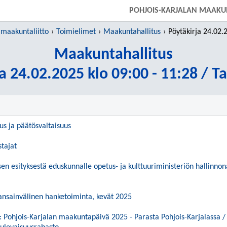
SIIRRY SUORAAN PÄÄSISÄLTÖÖN
POHJOIS-KARJALAN MAAKU
 maakuntaliitto
Toimielimet
Maakuntahallitus
Pöytäkirja 24.02.2025 klo 09
Maakuntahallitus
a 24.02.2025 klo 09:00 - 11:28 / T
uus ja päätösvaltaisuus
stajat
sen esityksestä eduskunnalle opetus- ja kulttuuriministeriön hallinnon
ansainvälinen hanketoiminta, kevät 2025
Pohjois-Karjalan maakuntapäivä 2025 - Parasta Pohjois-Karjalassa / 