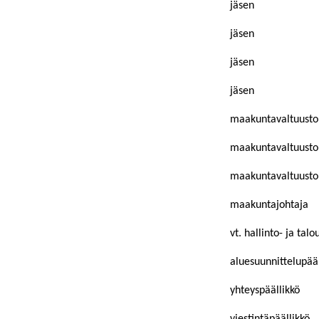
jäsen
jäsen
jäsen
jäsen
maakuntavaltuusto
maakuntavaltuuston
maakuntavaltuuston
maakuntajohtaja
vt. hallinto- ja talo
aluesuunnittelupääl
yhteyspäällikkö