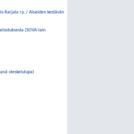
s-Karjala r.y. / Alueiden kestävän
elostuksesta (SOVA-lain
syvä oleskelulupa)