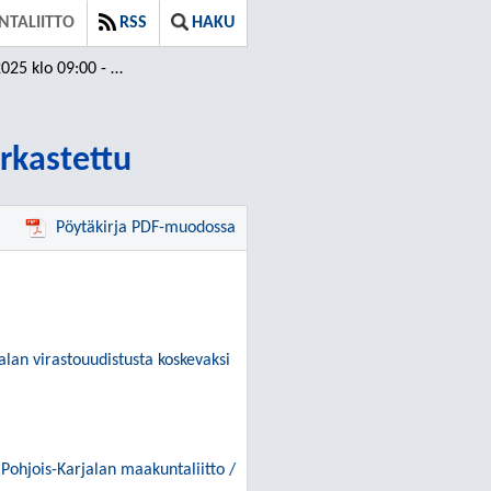
NTALIITTO
RSS
HAKU
:00 - 11:28 / Tarkastettu
arkastettu
Pöytäkirja PDF-muodossa
alan virastouudistusta koskevaksi
Pohjois-Karjalan maakuntaliitto /