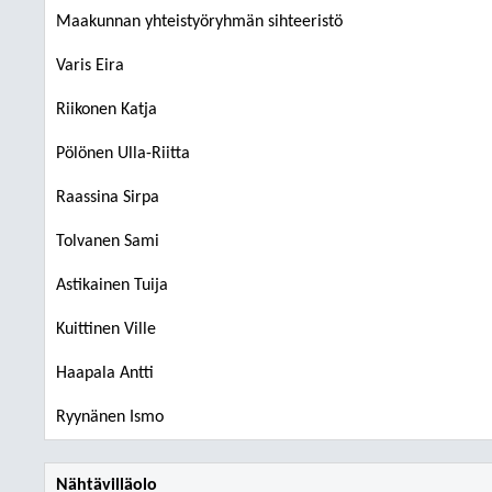
Maakunnan yhteistyöryhmän sihteeristö
Varis Eira
Riikonen Katja
Pölönen Ulla-Riitta
Raassina Sirpa
Tolvanen Sami
Astikainen Tuija
Kuittinen Ville
Haapala Antti
Ryynänen Ismo
Nähtävilläolo