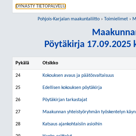
SIIRRY S
DYNASTY TIETOPALVELU
Pohjois-Karjalan maakuntaliitto
Toimielimet
M
Maakunnan
Pöytäkirja 17.09.2025 k
Pykälä
Otsikko
24
Kokouksen avaus ja päätösvaltaisuus
25
Edellisen kokouksen pöytäkirja
26
Pöytäkirjan tarkastajat
27
Maakunnan yhteistyöryhmän työskentelyn käyn
28
Katsaus ajankohtaisiin asioihin