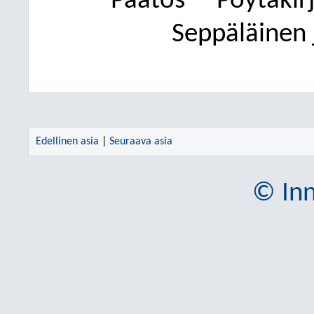
Päätös
Pöytäkirj
Seppäläinen 
Edellinen asia
|
Seuraava asia
© Inn