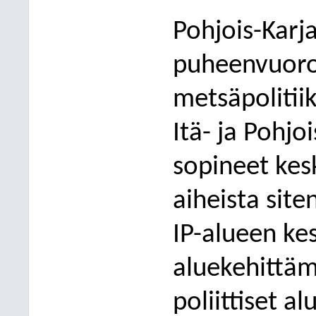
Pohjois-Karj
puheenvuoro
metsäpolitiik
Itä- ja Pohj
sopineet ke
aiheista
site
IP-alueen kes
aluekehittäm
poliittiset a