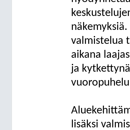
keskusteluje
näkem
yksiä.
valmistelua 
aikana laaja
ja kytkettyn
vuoropuhelu
Aluekehittäm
lisäksi valm