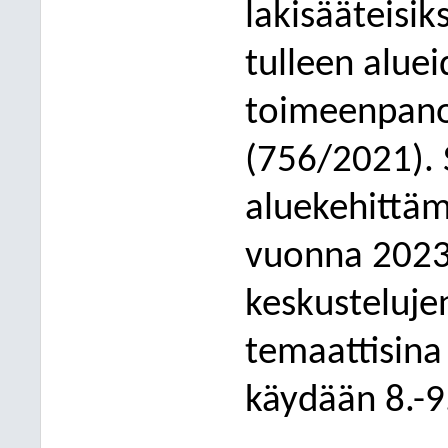
lakisääteisi
tulleen alue
toimeenpano
(756/2021).
aluekehittäm
vuonna 2023
keskustelujen
temaattisina
käydään 8.-9