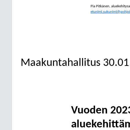
Pia Pitkänen, aluekehitysa
etunimi.sukunimi@pohjois
Maakuntahallitus 30.01
Vuoden 202
aluekehittä