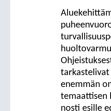
Aluekehittäm
puheenvuoroi
turvallisuusp
huoltovarmu
Ohjeistukse
tarkasteliva
enemmän om
temaattisen 
nosti esille