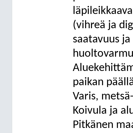
läpileikkaa
(v
ihreä ja di
saatavuus ja 
h
uoltovarmuu
Aluekehittäm
paikan päällä
Varis
,
metsä-
Koivula
ja al
Pitkänen
maa