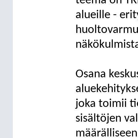
teema on TK
alueille - eri
huoltovarmu
näkökulmist
Osana keskus
aluekehitykse
joka toimii 
sisältöjen va
määrälliseen