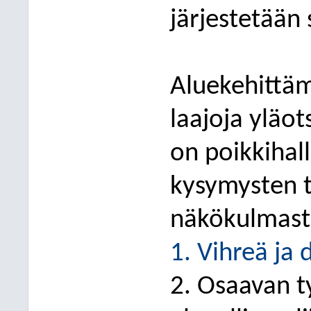
järjestetään 
Aluekehittäm
laajoja yläot
on poikkihal
kysymysten t
näkökulmast
1. Vihreä ja 
2. Osaavan t