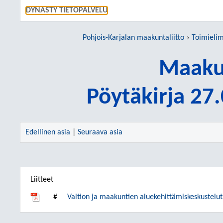
SIIRRY S
DYNASTY TIETOPALVELU
Pohjois-Karjalan maakuntaliitto
Toimieli
Maakun
Pöytäkirja 27
Edellinen asia
|
Seuraava asia
Liitteet
#
Valtion ja maakuntien aluekehittämiskeskustelut