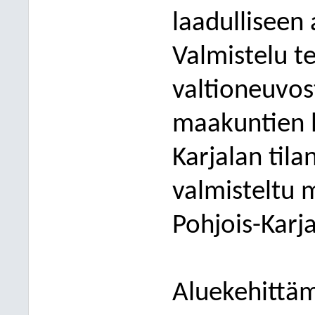
laadulliseen 
Valmistelu t
valtioneuvost
maakuntien li
Karjalan tila
valmisteltu 
Pohjois-Karj
Aluekehittäm