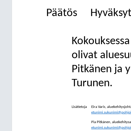
Päätös
Hyväksytt
Kokouksessa 
olivat aluesu
Pitkänen ja 
Turunen.
Lisätietoja
Eira Var
is, aluekehitysjoht
etunimi.sukunimi@pohjois
Pia Pitkänen, aluekehitysa
etunimi.sukunimi@pohjois