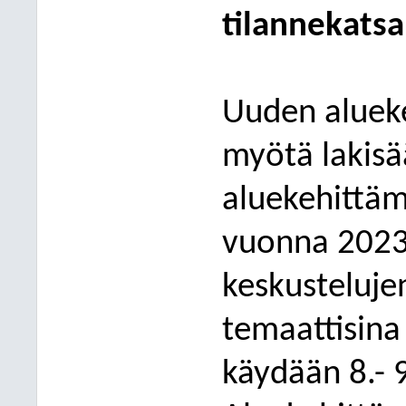
tilannekats
Uuden alueke
myötä lakisää
aluekehittäm
vuonna 2023
keskustelujen
temaattisina
käydään 8.
-