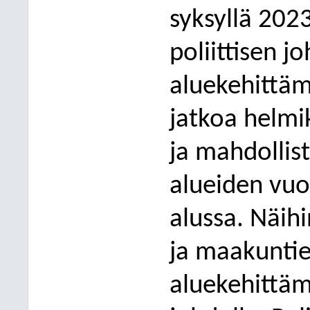
syksyllä 202
poliittisen j
aluekehittämi
jatkoa helmi
ja mahdollist
alueiden vuo
alussa. Näihi
ja maakuntien
aluekehittäm