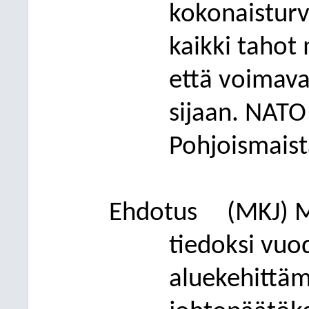
kokonaisturv
kaikki tahot
että voimava
sijaan. NATO
Pohjoismaist
Ehdotus
(MKJ)
M
tiedoksi vu
aluekehittäm