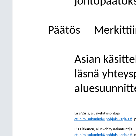
johtopäätöks
Päätös
Merkittii
Asian käsitt
läsnä yhteys
aluesuunnitt
Eira Varis, aluekehitysjohtaja
etunimi.sukunimi@pohjois-karjala.fi
, 
Pia Pitkänen, aluekehitysasiantuntija
etunimi.sukunimi@pohjois-karjala.fi
, 