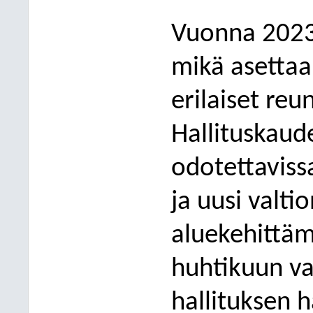
Vuonna 2023 
mikä asettaa
erilaiset re
Hallituskaude
odotettavissa
ja uusi valt
aluekehittäm
huhtikuun va
hallituksen 