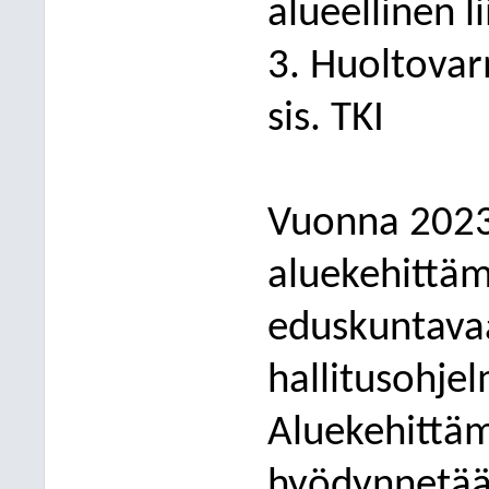
alueellinen li
3. Huoltovar
sis. TKI
Vuonna 2023 
aluekehittä
eduskuntava
hallitusohje
Aluekehittäm
hyödynnetää