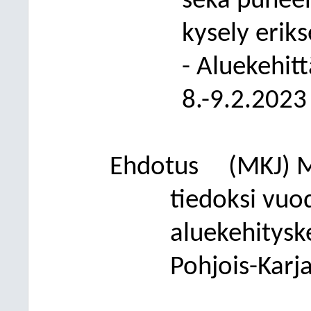
sekä
puheen
kysely eri
-
Aluekehit
8.-9.2.2023
Ehdotus
(MKJ)
M
tiedoksi vu
aluekehitysk
Pohjois-Karja