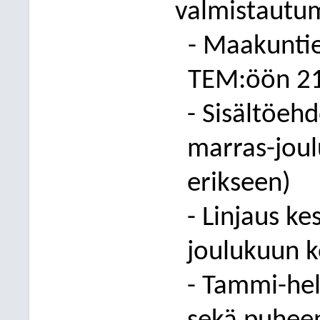
valmistautum
-
Maak
unti
TEM:öön 21
-
Sisältöehd
marras-jou
erikseen)
-
Linjaus k
joulukuun 
-
Tammi-hel