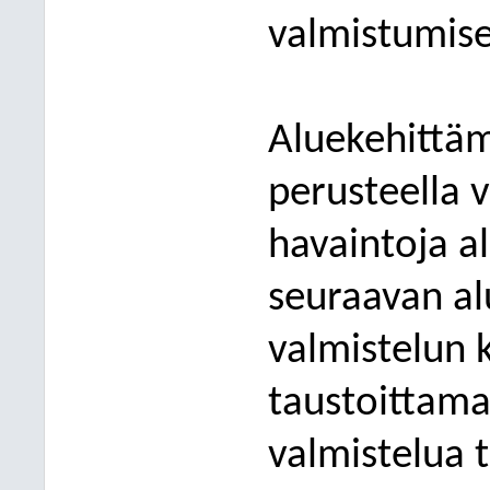
valmistumise
Aluekehittäm
perusteella 
havaintoja a
seuraavan a
valmistelun 
taustoittam
valmistelua 