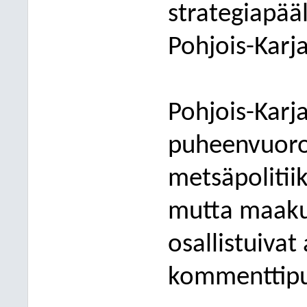
strategiapää
Pohjois-Karj
Pohjois-Karj
puheenvuoro
metsäpolitiik
mutta maakun
osallistuivat
kommenttipu