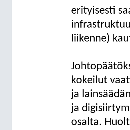
erityisesti s
infrastruktu
liikenne)
kaut
Johtopäätöks
kokeilut vaat
ja lainsäädä
ja digisiirt
osalta. Huol