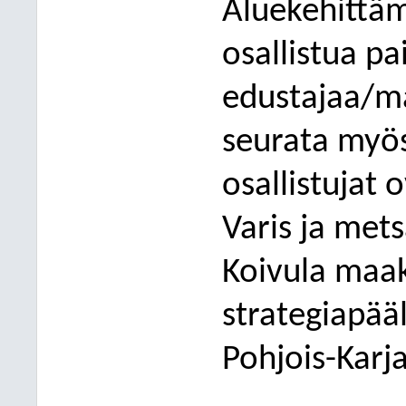
Aluekehittä
osallistua p
edustajaa/ma
seurata myös
osallistujat
o
Varis ja mets
Koivula maak
strategiapää
Pohjois-Karj