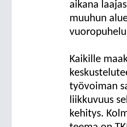
aikana
laaja
muuhun alue
vuoropuhelu
Kaikille maak
keskustelute
työvoiman sa
liikkuvuus se
kehitys. Kolm