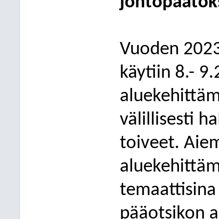
johtopäätök
Vuoden 202
käytiin
8.- 9.
aluekehittäm
välillisesti 
toiveet. Aie
aluekehittäm
temaattisina
pääotsikon al