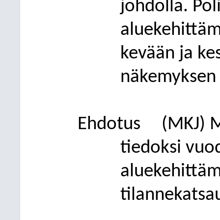
johdolla. Pol
aluekehittäm
kevään ja ke
näkemyksen
Ehdotus
(MKJ) 
tiedoksi vu
aluekehittäm
tilannekatsa