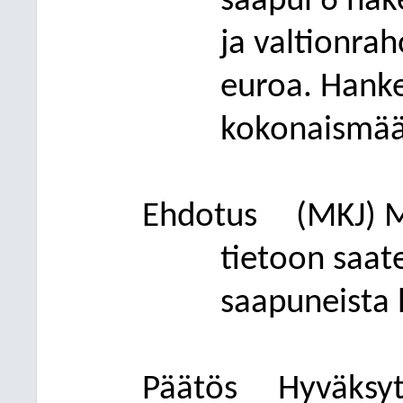
saapui 6 hak
ja valtionra
euroa. Hank
kokonaismää
Ehdotus
(MKJ)
M
tietoon saat
saapuneista 
Päätös
Hyväksytt