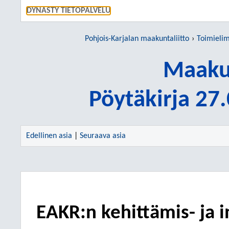
SIIRRY S
DYNASTY TIETOPALVELU
Pohjois-Karjalan maakuntaliitto
Toimieli
Maakun
Pöytäkirja 27
Edellinen asia
|
Seuraava asia
EAKR:n kehittämis- ja 