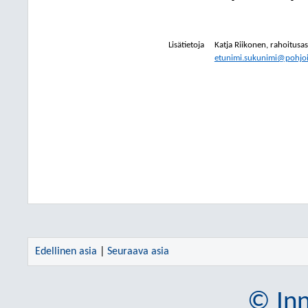
Lisätietoja
Katja Riikonen
,
rahoitusas
etunimi.sukunimi@pohjois
Edellinen asia
|
Seuraava asia
© Inn