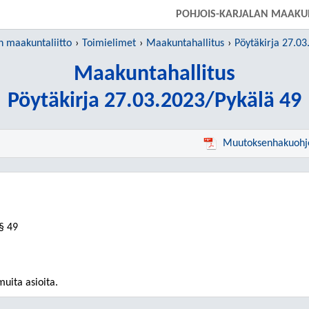
SIIRRY SUORAAN PÄÄSISÄLTÖÖN
POHJOIS-KARJALAN MAAKU
n maakuntaliitto
Toimielimet
Maakuntahallitus
Pöytäkirja 27.03
Maakuntahallitus
Pöytäkirja 27.03.2023/Pykälä 49
Muutoksenhakuohj
§ 49
muita asioita.