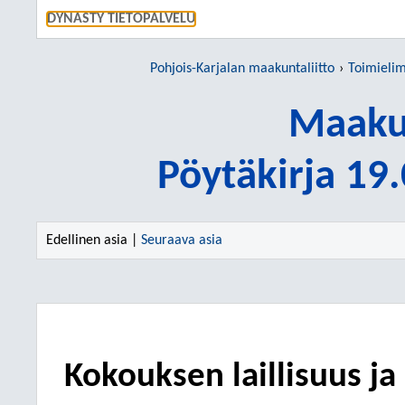
SIIRRY S
DYNASTY TIETOPALVELU
Pohjois-Karjalan maakuntaliitto
Toimieli
Maakun
Pöytäkirja 19
Edellinen asia |
Seuraava asia
Kokouksen laillisuus ja