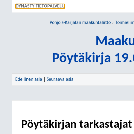
SIIRRY S
DYNASTY TIETOPALVELU
Pohjois-Karjalan maakuntaliitto
Toimieli
Maakun
Pöytäkirja 19
Edellinen asia
|
Seuraava asia
Pöytäkirjan tarkastajat