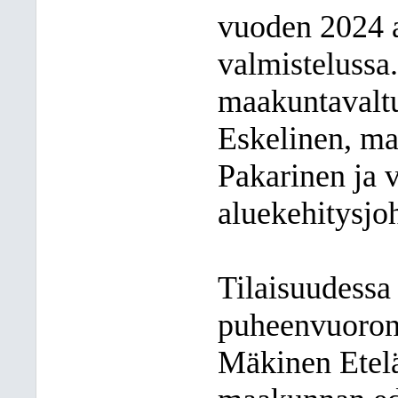
vuoden 2024 a
valmistelussa.
maakuntavalt
Eskelinen, ma
Pakarinen ja v
aluekehitysjoh
Tilaisuudessa
puheenvuoron 
Mäkinen Etelä