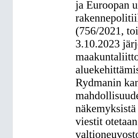
ja Euroopan u
rakennepoliti
(756/2021, to
3.10.2023 jär
maakuntaliitto
aluekehittämi
Rydmanin kans
mahdollisuud
näkemyksistä 
viestit oteta
valtioneuvost