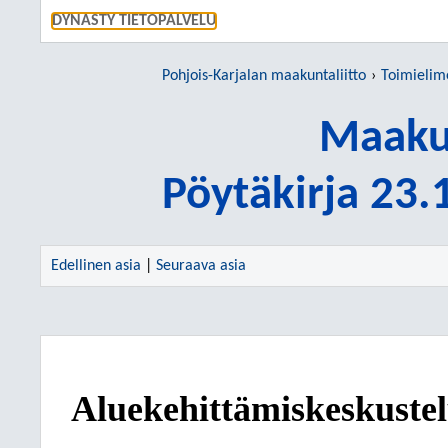
SIIRRY S
DYNASTY TIETOPALVELU
Pohjois-Karjalan maakuntaliitto
Toimielim
Maakun
Pöytäkirja 23
Edellinen asia
|
Seuraava asia
Aluekehittämiskeskustel