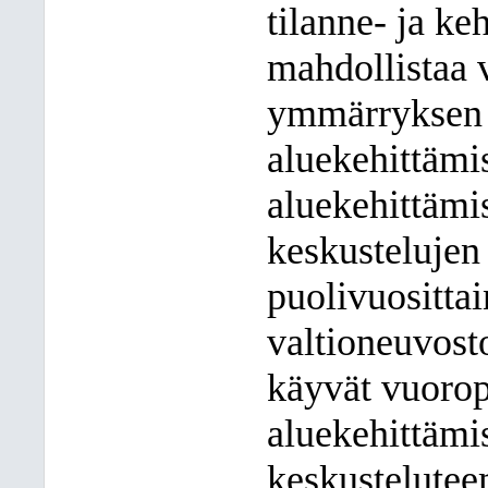
tilanne- ja k
mahdollistaa 
ymmärryksen 
aluekehittämi
aluekehittämi
keskustelujen 
puolivuositta
valtioneuvost
käyvät vuorop
aluekehittämi
keskustelutee