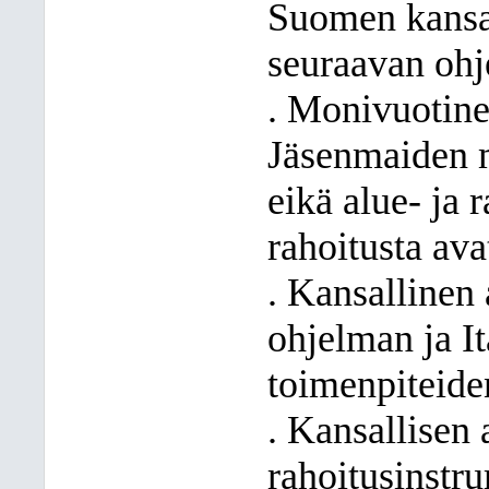
Suomen kansal
seuraavan ohj
. Monivuotin
Jäsenmaiden m
eikä alue- ja 
rahoitusta av
. Kansallinen 
ohjelman ja I
toimenpiteiden
. Kansallisen 
rahoitusinst