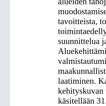
alueiden taho
muodostamise
tavoitteista, 
toimintaedell
suunnittelua 
Aluekehittämi
valmistautumi
maakunnallist
laatiminen. Ka
kehityskuvan 
käsitellään 3