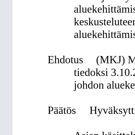
aluekehittämi
keskustelutee
aluekehittämi
Ehdotus
(MKJ)
M
tiedoksi 3.10.
johdon alueke
Päätös
Hyväksytti