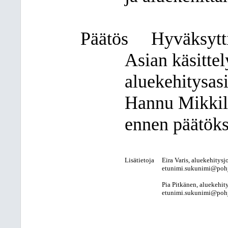
Päätös
Hyväksytti
Asian käsitte
aluekehitysasi
Hannu Mikkilä
ennen päätöks
Lisätietoja
Eira Varis, aluekehitysj
etunimi.sukunimi@pohjo
Pia Pitkänen, aluekehit
etunimi.sukunimi@pohjo