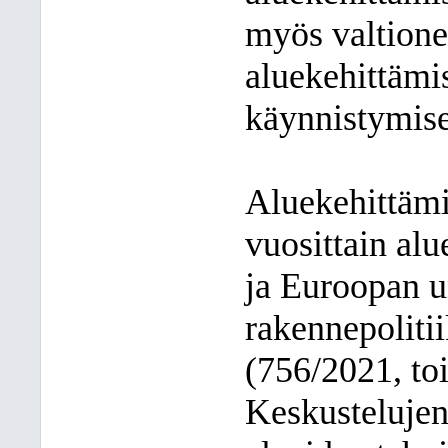
myös valtion
aluekehittämi
käynnistymis
Aluekehittämi
vuosittain al
ja Euroopan u
rakennepoliti
(756/2021, to
Keskustelujen 