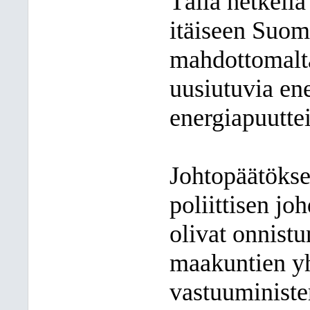
Tällä hetkell
itäiseen Suom
mahdottomalta
uusiutuvia ene
energiapuutte
Johtopäätökse
poliittisen jo
olivat onnistu
maakuntien y
vastuuministe