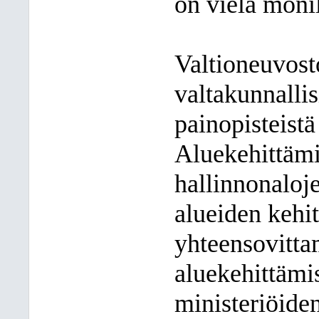
on vielä monil
Valtioneuvosto
valtakunnallis
painopisteistä
Aluekehittämi
hallinnonaloje
alueiden kehi
yhteensovitta
aluekehittämi
ministeriöiden