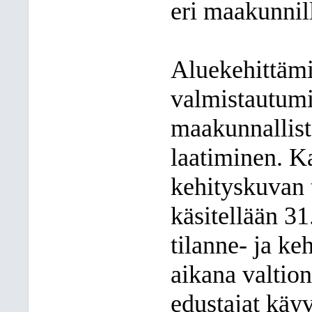
eri maakunnil
Aluekehittämi
valmistautumi
maakunnallist
laatiminen. Ka
kehityskuvan 
käsitellään 3
tilanne- ja k
aikana valtio
edustajat käy