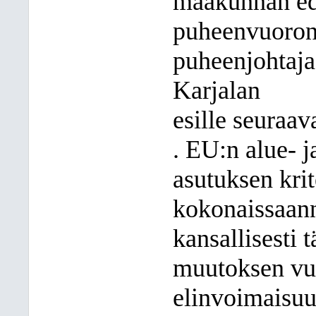
maakunnan ed
puheenvuoron
puheenjohtaja
Karjalan
esille seuraava
. EU:n alue- 
asutuksen kri
kokonaissaann
kansallisesti 
muutoksen vuo
elinvoimaisuu