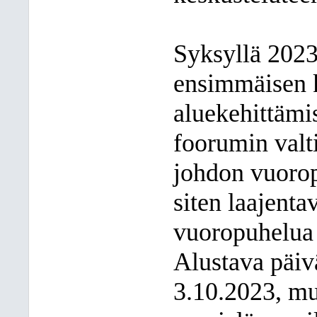
Syksyllä 2023 
ensimmäisen k
aluekehittämis
foorumin valti
johdon vuorop
siten laajenta
vuoropuhelua j
Alustava päiv
3.10.2023, mu