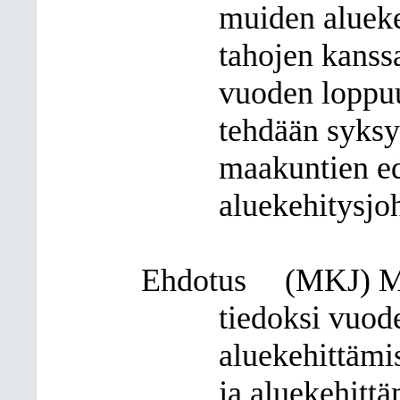
muiden alueke
tahojen kanss
vuoden loppu
tehdään syksy
maakuntien ed
aluekehitysjoh
Ehdotus
(MKJ) Ma
tiedoksi vuod
aluekehittämi
ja aluekehitt