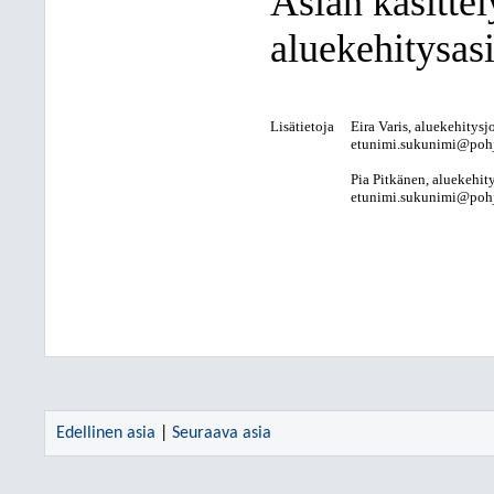
Asian käsitte
aluekehitysasi
Lisätietoja
Eira Varis, aluekehitysj
etunimi.sukunimi@pohjo
Pia Pitkänen, aluekehit
etunimi.sukunimi@pohjo
Edellinen asia
|
Seuraava asia