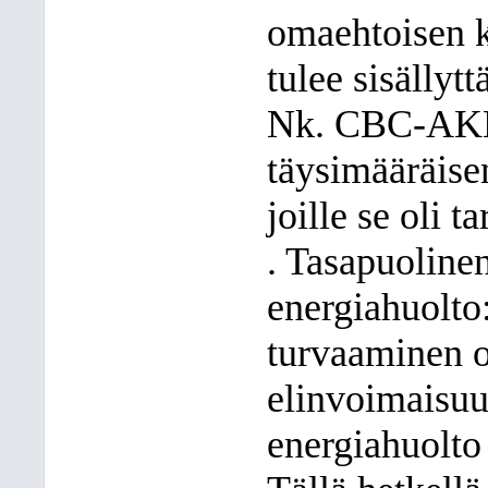
omaehtoisen 
tulee sisällytt
Nk. CBC-AKKE
täysimääräisen
joille se oli ta
. Tasapuolinen
energiahuolto
turvaaminen o
elinvoimaisuu
energiahuolto