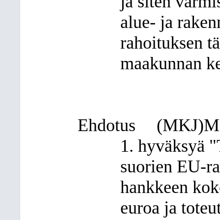
ja siten varm
alue- ja rake
rahoituksen t
maakunnan ke
Ehdotus
(MKJ)
Ma
1. hyväksyä "
suorien EU-ra
hankkeen kok
euroa ja toteu