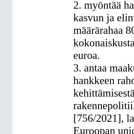
2. myöntää ha
kasvun ja el
määrärahaa 8
kokonaiskusta
euroa.
3. antaa maak
hankkeen raho
kehittämisest
rakennepoliti
[756/2021], la
Euroopan unio