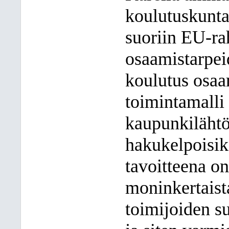
koulutuskunt
suoriin EU-rah
osaamistarpeid
koulutus osaa
toimintamalli
kaupunkilähtö
hakukelpoisik
tavoitteena on
moninkertaist
toimijoiden s