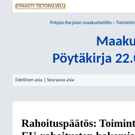
SIIRRY S
DYNASTY TIETOPALVELU
Pohjois-Karjalan maakuntaliitto
Toimieli
Maakun
Pöytäkirja 22
Edellinen asia
|
Seuraava asia
Rahoituspäätös: Toimint