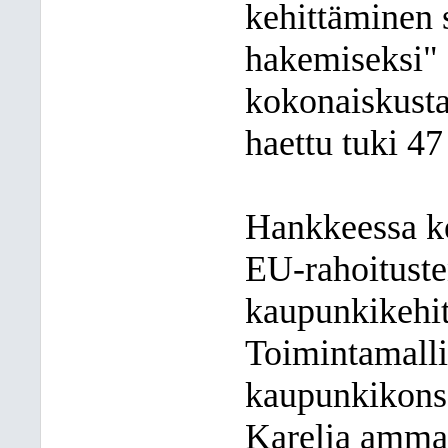
kehittäminen 
hakemiseksi" 
kokonaiskust
haettu tuki 47
Hankkeessa ke
EU-rahoituste
kaupunkikehi
Toimintamalli
kaupunkikonse
Karelia ammat