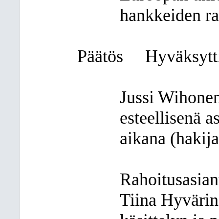
hankkeiden ra
Päätös
Hyväksytti
Jussi Wihonen
esteellisenä a
aikana (hakija
Rahoitusasiant
Tiina Hyvärin