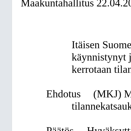
Maakuntahallitus 22.04.2
Itäisen Suome
käynnistynyt 
kerrotaan tila
Ehdotus
(MKJ) Ma
tilannekatsauk
Päätös
Hyväksytti