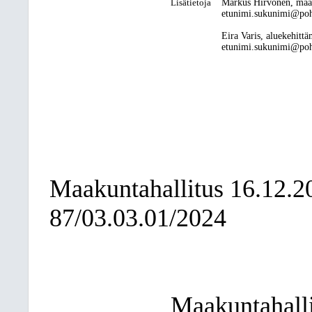
Lisätietoja
Markus Hirvonen, maa
etunimi.sukunimi@pohj
Eira Varis, aluekehittä
etunimi.sukunimi@pohj
Maakuntahallitus
16.12.2
87/03.03.01/2024
Maakuntahalli