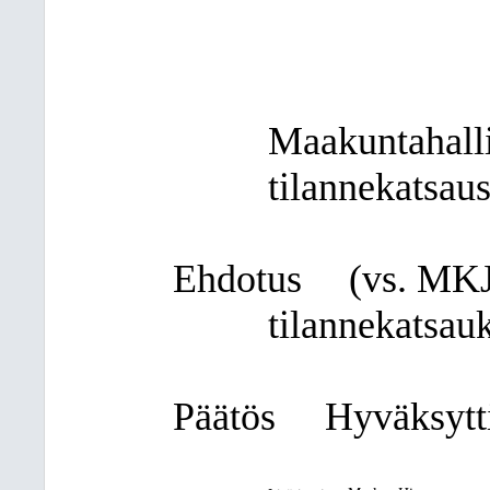
Maakuntahalli
tilannekatsau
Ehdotus
(vs. MKJ
tilannekatsauk
Päätös
Hyväksytti