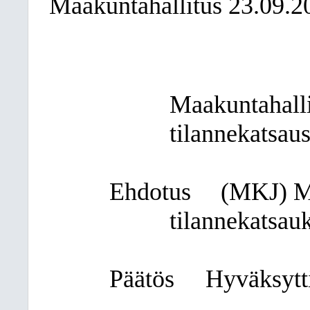
Maakuntahallitus 23.09.2
Maakuntahalli
tilannekatsau
Ehdotus
(MKJ) Ma
tilannekatsauk
Päätös
Hyväksytti