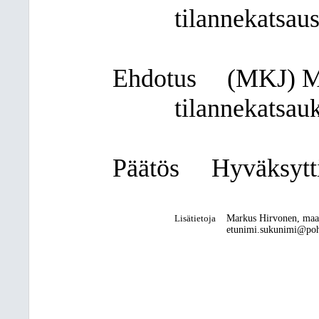
tilannekatsau
Ehdotus
(MKJ) Ma
tilannekatsauk
Päätös
Hyväksytti
Lisätietoja
Markus Hirvonen, maa
etunimi.sukunimi@pohj