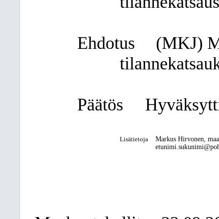
tilannekatsau
Ehdotus
(MKJ) Ma
tilannekatsauk
Päätös
Hyväksytti
Lisätietoja
Markus Hirvonen, maa
etunimi.sukunimi@pohj