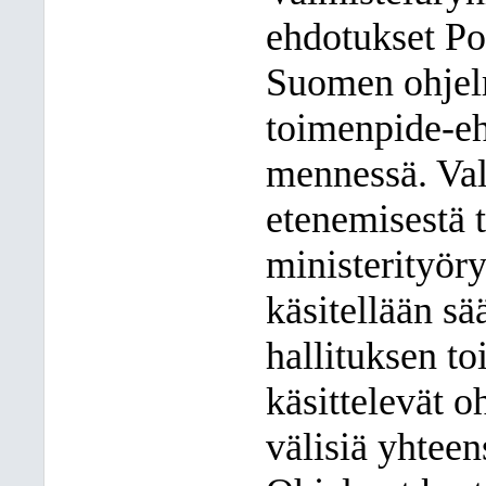
ehdotukset Po
Suomen ohjelmi
toimenpide-eh
mennessä. Val
etenemisestä t
ministerityör
käsitellään s
hallituksen to
käsittelevät o
välisiä yhtee