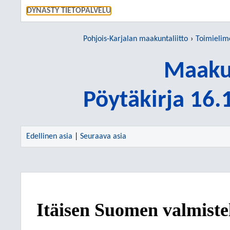
SIIRRY S
DYNASTY TIETOPALVELU
Pohjois-Karjalan maakuntaliitto
Toimielim
Maakun
Pöytäkirja 16
Edellinen asia
|
Seuraava asia
Itäisen Suomen valmist