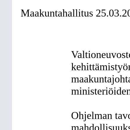
Maakuntahallitus 25.03.2
Valtioneuvost
kehittämistyö
maakuntajohta
ministeriöide
Ohjelman tavo
mahdollisuuks