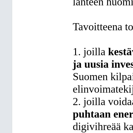
länteen huomi
Tavoitteena t
1. joilla
kestä
ja uusia inve
Suomen kilpai
elinvoimateki
2. joilla void
puhtaan ener
digivihreää k