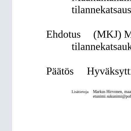
tilannekatsau
Ehdotus
(MKJ)
M
tilannekatsauk
Päätös
Hyväksytti
Lisätietoja
Markus Hirvonen, maa
etunimi.sukunimi@pohj