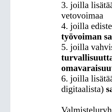
3. joilla lisä
vetovoimaa
4. joilla edis
työvoiman sa
5. joilla vahv
turvallisuutt
omavaraisuu
6. joilla lisät
digitaalista)
s
Valmisteluryh