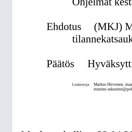
Ohjelmat kest
Ehdotus
(MKJ) Ma
tilannekatsauk
Päätös
Hyväksytti
Lisätietoja
Markus Hirvonen, maa
etunimi.sukunimi@pohj