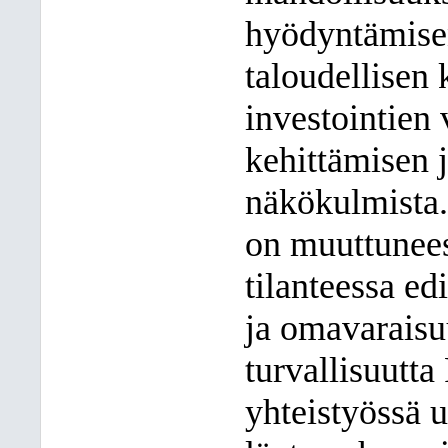
hyödyntämisen
taloudellisen 
investointien
kehittämisen 
näkökulmista.
on muuttuneess
tilanteessa e
ja omavaraisu
turvallisuutt
yhteistyössä u