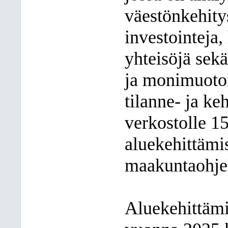
väestönkehity
investointeja,
yhteisöjä sek
ja monimuotoi
tilanne- ja ke
verkostolle 1
aluekehittämi
maakuntaohje
Aluekehittämi