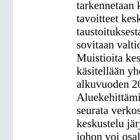
tarkennetaan 
tavoitteet kes
taustoituksest
sovitaan valt
Muistioita k
käsitellään y
alkuvuoden 2
Aluekehittämi
seurata verko
keskustelu jär
johon voi osa