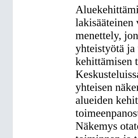
Aluekehittämi
lakisääteinen 
menettely, jon
yhteistyötä ja
kehittämisen t
Keskusteluissa
yhteisen näk
alueiden kehit
toimeenpanost
Näkemys otate