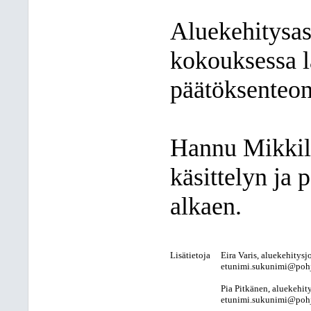
Aluekehitysasi
kokouksessa lä
päätöksenteon
Hannu Mikkilä
käsittelyn ja 
alkaen.
Lisätietoja
Eira Varis, aluekehitysj
etunimi.sukunimi@pohjo
Pia Pitkänen, aluekehit
etunimi.sukunimi@pohjo