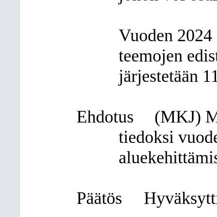
Vuoden 2024 a
teemojen edis
järjestetään 1
Ehdotus
(MKJ)
M
tiedoksi vuod
aluekehittämi
Päätös
Hyväksytti