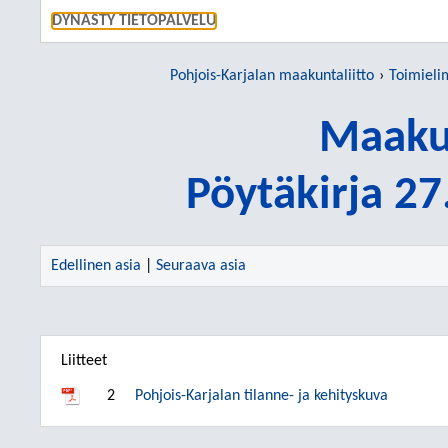
SIIRRY S
DYNASTY TIETOPALVELU
Pohjois-Karjalan maakuntaliitto
Toimieli
Maakun
Pöytäkirja 2
Edellinen asia
|
Seuraava asia
Liitteet
2
Pohjois-Karjalan tilanne- ja kehityskuva