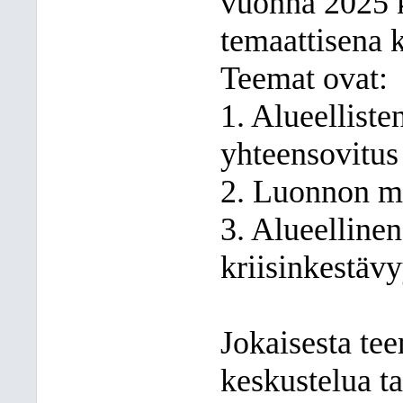
vuonna 2025 
temaattisena 
Teemat ovat:
1. Alueelliste
yhteensovitus
2. Luonnon m
3. Alueellinen
kriisinkestäv
Jokaisesta te
keskustelua ta