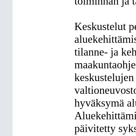
toiminnan ja t
Keskustelut p
aluekehittämi
tilanne- ja ke
maakuntaohje
keskustelujen
valtioneuvost
hyväksymä alu
Aluekehittämi
päivitetty sy