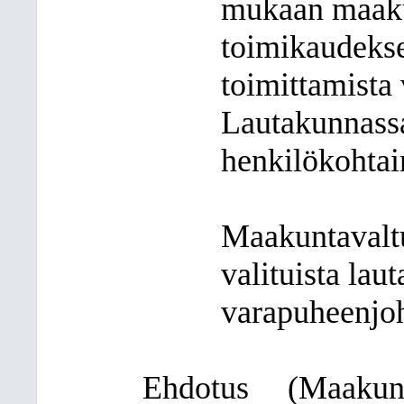
mukaan maakun
toimikaudekse
toimittamista
Lautakunnassa 
henkilökohtai
Maakuntavaltu
valituista la
varapuheenjoh
Ehdotus
(Maakunt