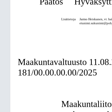
Päätös
Hyväksytti
Lisätietoja
Jarmo Heiskanen, vt. hal
etunimi.sukunimi@pohjo
Maakuntavaltuusto
11.08
181/00.00.00.00/2025
Maakuntaliito