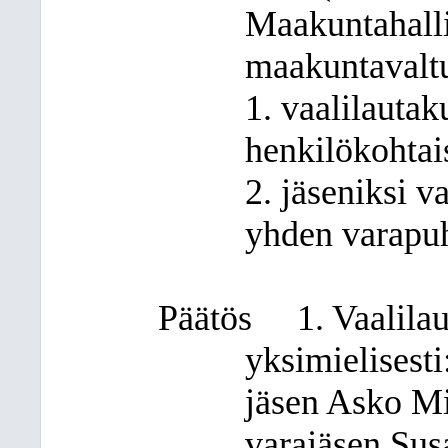
Maakuntahallit
maakuntavaltu
1. vaalilautaku
henkilökohtai
2. jäseniksi v
yhden varapuh
Päätös
1. Vaalila
yksimielisesti
jäsen Asko M
varajäsen Su