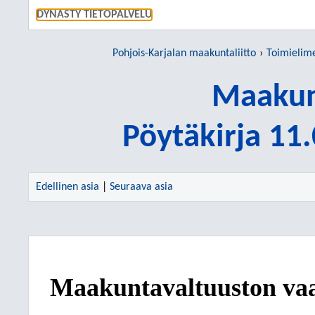
SIIRRY S
DYNASTY TIETOPALVELU
Pohjois-Karjalan maakuntaliitto
Toimielim
Maakun
Pöytäkirja 11
Edellinen asia
|
Seuraava asia
Maakuntavaltuuston vaa