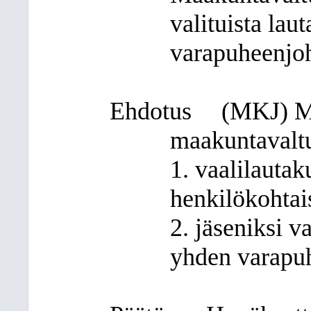
valituista la
varapuheenjoh
Ehdotus
(MKJ) Ma
maakuntavaltu
1. vaalilautaku
henkilökohtai
2. jäseniksi v
yhden varapuh