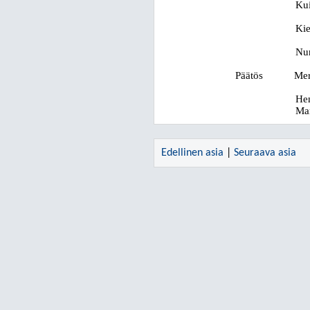
Kui
Kie
Nur
Päätös
Mer
Hen
Mar
Edellinen asia
|
Seuraava asia