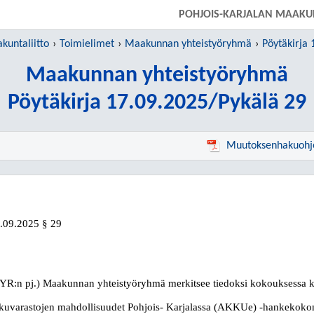
SIIRRY SUORAAN PÄÄSISÄLTÖÖN
POHJOIS-KARJALAN MAAKU
kuntaliitto
Toimielimet
Maakunnan yhteistyöryhmä
Pöytäkirja 
Maakunnan yhteistyöryhmä
Pöytäkirja 17.09.2025/Pykälä 29
Muutoksenhakuohj
.09.2025
§ 29
YR:n pj.)
Maakunnan yhteistyöryhmä merkitsee tiedoksi kokouksessa kuu
uvarastojen mahdollisuudet Pohjois- Karjalassa (AKKUe) -hankekokonai