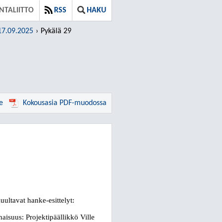
NTALIITTO
RSS
HAKU
17.09.2025
Pykälä 29
e
Kokousasia PDF-muodossa
ltavat hanke-esittelyt:
suus: Projektipäällikkö Ville