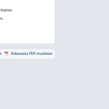
liopisto.
en.
e
Kokousasia PDF-muodossa