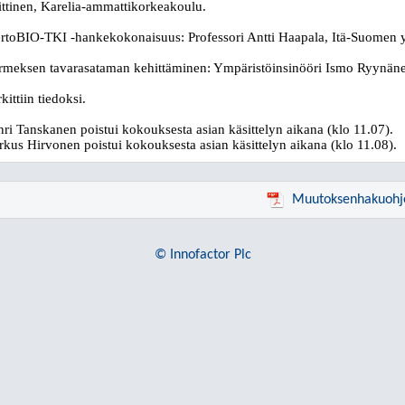
ttinen, Karelia-ammattikorkeakoulu.
rtoBIO-TKI -hankekokonaisuus: Professori Antti Haapala, Itä-Suomen y
meksen tavarasataman kehittäminen: Ympäristöinsinööri Ismo Ryynän
kittiin tiedoksi.
ri Tanskanen poistui kokouksesta asian käsittelyn aikana (klo 11.07).
kus Hirvonen poistui kokouksesta asian käsittelyn aikana (klo 11.08).
Muutoksenhakuohj
© Innofactor Plc