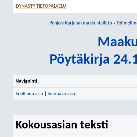
SIIRRY S
DYNASTY TIETOPALVELU
Pohjois-Karjalan maakuntaliitto
Toimielim
Maakun
Pöytäkirja 24
Navigointi
Edellinen asia
|
Seuraava asia
Kokousasian teksti