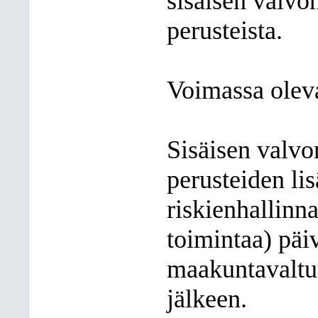
sisäisen valvo
perusteista.
Voimassa oleva
Sisäisen valvo
perusteiden lis
riskienhallinna
toimintaa) päi
maakuntavaltuu
jälkeen.