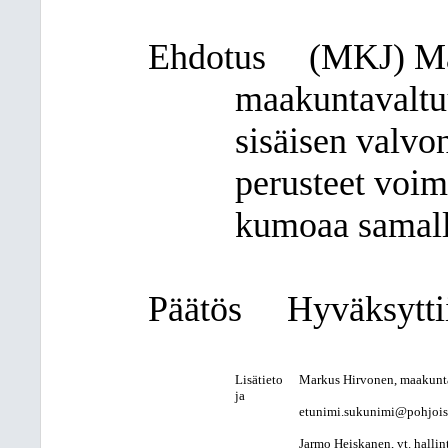
Ehdotus
(MKJ)
Ma
maakuntavaltu
sisäisen valvo
perusteet voim
kumoaa samall
Päätös
Hyväksyttii
Lisätieto
Markus Hirvonen, maakunt
ja
etunimi.sukunimi@pohjois-k
Jarmo Heiskanen, vt. hallint