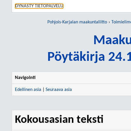
SIIRRY S
DYNASTY TIETOPALVELU
Pohjois-Karjalan maakuntaliitto
Toimielim
Maakun
Pöytäkirja 24
Navigointi
Edellinen asia
|
Seuraava asia
Kokousasian teksti