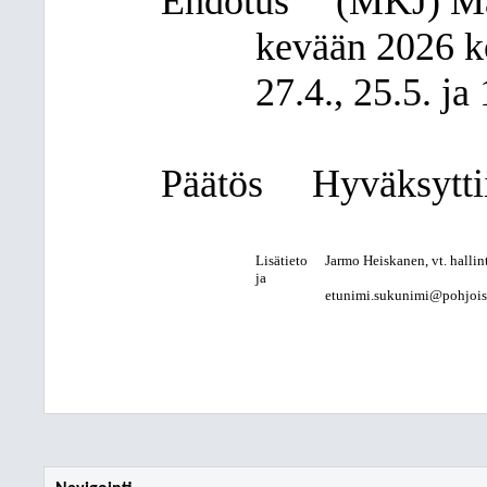
Ehdotus
(MKJ)
Ma
kevään 2026 ko
27.4., 25.5. ja 
Päätös
Hyväksyttii
Lisätieto
Jarmo Heiskanen, vt. hallint
ja
etunimi.sukunimi@pohjois-k