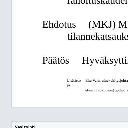
rahoituskaude
Ehdotus
(MKJ)
Ma
tilannekatsauk
Päätös
Hyväksyttii
Lisätieto
Eira Varis, aluekehitysjohta
ja
etunimi.sukunimi@pohjois-k
Navigointi