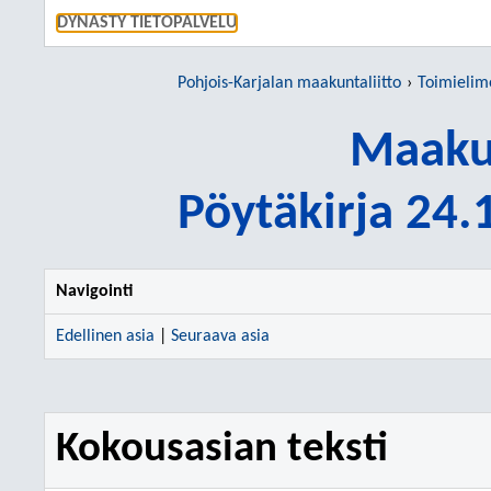
SIIRRY S
DYNASTY TIETOPALVELU
Pohjois-Karjalan maakuntaliitto
Toimielim
Maakun
Pöytäkirja 24
Navigointi
Edellinen asia
|
Seuraava asia
Kokousasian teksti