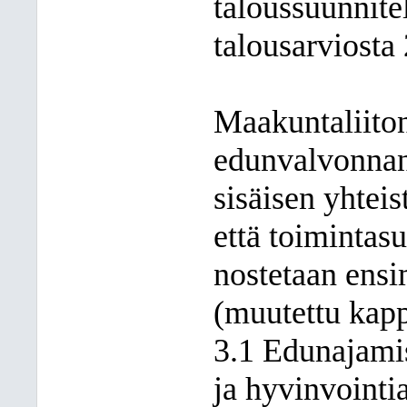
taloussuunnit
talousarviosta
Maakuntaliito
edunvalvonnan
sisäisen yhtei
että toimintas
nostetaan ensi
(muutettu kapp
3.1 Edunajamis
ja hyvinvointi