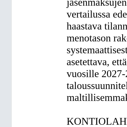
jäsenmaksujen 
vertailussa ed
haastava tilan
menotason raken
systemaattisest
asetettava, et
vuosille 2027-
taloussuunnite
maltillisemmak
KONTIOLAH