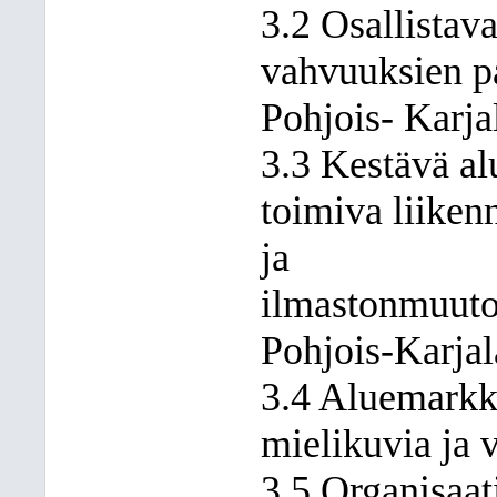
3.2 Osallistava
vahvuuksien pa
Pohjois- Karja
3.3 Kestävä al
toimiva liiken
ja
ilmastonmuuto
Pohjois-Karja
3.4 Aluemarkki
mielikuvia ja 
3.5 Organisaat