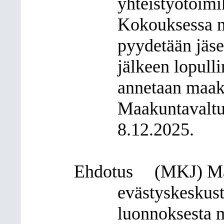
yhteistyötoimi
Kokouksessa n
pyydetään jäse
jälkeen lopull
annetaan maak
Maakuntavaltuu
8.12.2025.
Ehdotus
(MKJ) Ma
evästyskeskust
luonnoksesta m