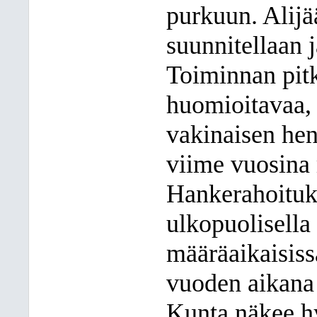
purkuun. Alijä
suunnitellaan 
Toiminnan pitk
huomioitavaa, 
vakinaisen he
viime vuosina 
Hankerahoituk
ulkopuolisella 
määräaikaisiss
vuoden aikana 
Kunta näkee h