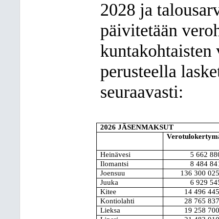
2028 ja talousar
päivitetään vero
kuntakohtaisten 
perusteella lask
seuraavasti:
2026 JÄSENMAKSUT
Verotulokertym
Heinävesi
5 662 88
Ilomantsi
8 484 84
Joensuu
136 300 02
Juuka
6 929 54
Kitee
14 496 44
Kontiolahti
28 765 83
Lieksa
19 258 70