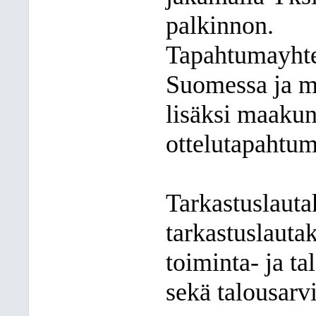
palkinnon.
Tapahtumayhte
Suomessa ja 
lisäksi maakun
ottelutapahtum
Tarkastuslauta
tarkastuslauta
toiminta- ja 
sekä talousarv