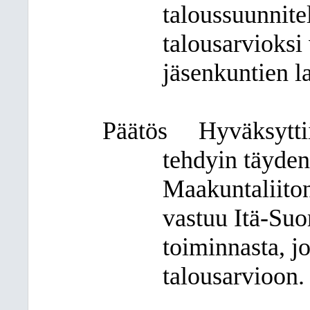
taloussuunnit
talousarvioksi 
jäsenkuntien 
Päätös
Hyväksytti
tehdyin täyden
Maakuntaliiton
vastuu Itä-Su
toiminnasta, j
talousarvioon.