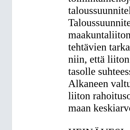
taloussuunnite
Taloussuunnit
maakuntaliiton 
tehtävien tark
niin, että liit
tasolle suhtees
Alkaneen valt
liiton rahoitu
maan keskiarv