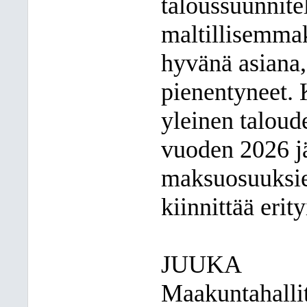
taloussuunnite
maltillisemmak
hyvänä asiana,
pienentyneet. 
yleinen taloud
vuoden 2026 jä
maksuosuuksie
kiinnittää erit
JUUKA
Maakuntahallit