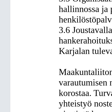
hallinnossa ja 
henkilöstöpalv
3.6 Joustavall
hankerahoituks
Karjalan tulev
Maakuntaliiton
varautumisen n
korostaa. Turv
yhteistyö nost