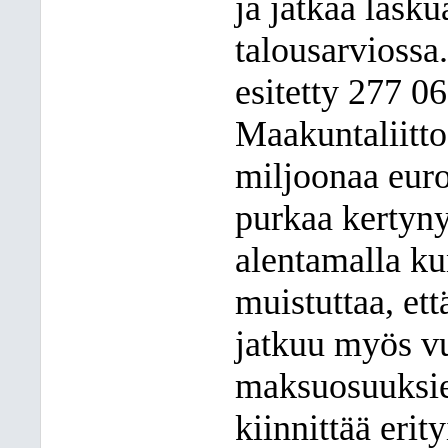
ja jatkaa las
talousarviossa
esitetty 277 0
Maakuntaliitto
miljoonaa euroa
purkaa kertyny
alentamalla k
muistuttaa, ett
jatkuu myös vu
maksuosuuksie
kiinnittää erit