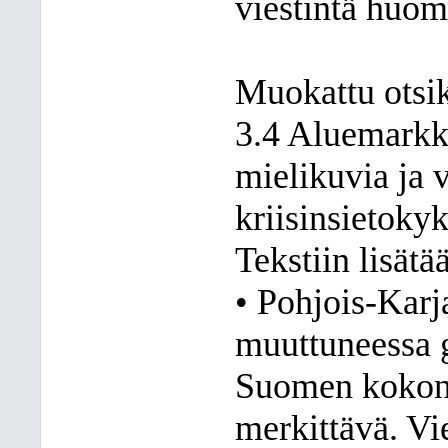
viestintä huom
Muokattu otsi
3.4 Aluemarkki
mielikuvia ja 
kriisinsietoky
Tekstiin lisätä
• Pohjois-Karj
muuttuneessa g
Suomen kokona
merkittävä. Vi