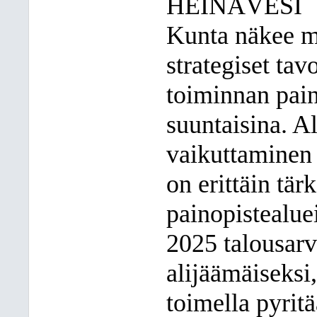
HEINÄVESI
Kunta näkee m
strategiset tav
toiminnan pain
suuntaisina. A
vaikuttaminen
on erittäin tärk
painopistealue
2025 talousarv
alijäämäiseksi,
toimella pyrit