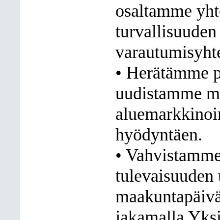
osaltamme yhte
turvallisuuden 
varautumisyhte
• Herätämme po
uudistamme mi
aluemarkkinoin
hyödyntäen.
• Vahvistamme 
tulevaisuuden 
maakuntapäivän
jakamalla Yksi