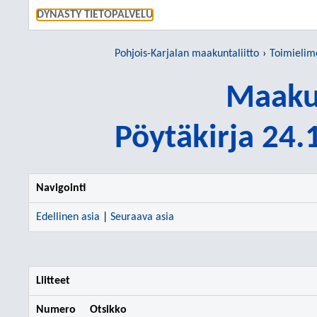
SIIRRY S
DYNASTY TIETOPALVELU
Pohjois-Karjalan maakuntaliitto
Toimielim
Maakun
Pöytäkirja 24
Navigointi
Edellinen asia
|
Seuraava asia
Liitteet
Numero
Otsikko