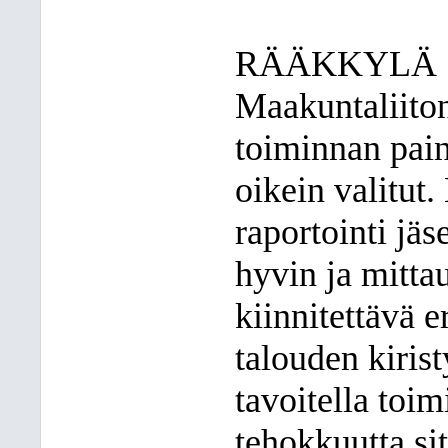
RÄÄKKYLÄ
Maakuntaliiton 
toiminnan pain
oikein valitut.
raportointi jä
hyvin ja mitt
kiinnitettävä 
talouden kiris
tavoitella toim
tehokkuutta si