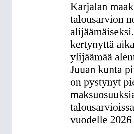
Karjalan maak
talousarvion n
alijäämäiseksi
kertynyttä aik
ylijäämää ale
Juuan kunta pi
on pystynyt p
maksuosuuksia
talousarviois
vuodelle 2026 