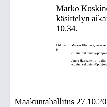
Marko Koskine
käsittelyn aik
10.34.
Lisätieto
Markus Hirvonen, maakunt
ja
etunimi.sukunimi@pohjois-k
Jarmo Heiskanen, vt. hallint
etunimi.sukunimi@pohjois-k
Maakuntahallitus 27.10.2