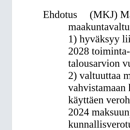
Ehdotus
(MKJ) Maa
maakuntavaltuu
1) hyväksyy li
2028 toiminta-
talousarvion v
2) valtuuttaa 
vahvistamaan 
käyttäen vero
2024 maksuunp
kunnallisverot