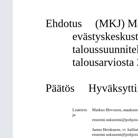
Ehdotus
(MKJ) Ma
evästyskeskust
taloussuunnite
talousarviosta
Päätös
Hyväksyttii
Lisätieto
Markus Hirvonen, maakunt
ja
etunimi.sukunimi@pohjois-k
Jarmo Heiskanen, vt. hallint
etunimi.sukunimi@pohjois-k