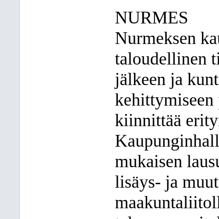
NURMES
Nurmeksen kaup
taloudellinen 
jälkeen ja ku
kehittymiseen 
kiinnittää erit
Kaupunginhallit
mukaisen lausu
lisäys- ja muu
maakuntaliitoll