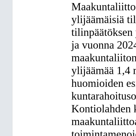
Maakuntaliitto
ylijäämäisiä t
tilinpäätöksen
ja vuonna 2024
maakuntaliiton
ylijäämää 1,4 
huomioiden esi
kuntarahoituso
Kontiolahden k
maakuntaliitto
toimintamenoj