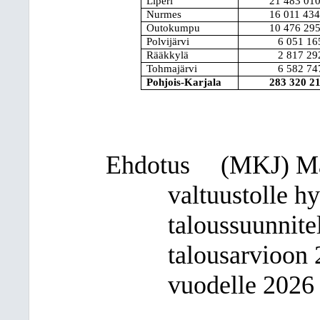
Liperi
21 483 01
Nurmes
16 011 43
Outokumpu
10 476 29
Polvijärvi
6 051 16
Rääkkylä
2 817 29
Tohmajärvi
6 582 74
Pohjois-Karjala
283 320 2
Ehdotus
(MKJ)
Ma
valtuustolle h
taloussuunnit
talousarvioon
vuodelle 2026 