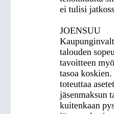
ei tulisi jatko
JOENSUU
Kaupunginvalt
talouden sopeu
tavoitteen my
tasoa koskien.
toteuttaa asetet
jäsenmaksun t
kuitenkaan py