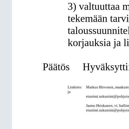
3) valtuuttaa 
tekemään tarvi
taloussuunnite
korjauksia ja l
Päätös
Hyväksyttii
Lisätieto
Markus Hirvonen, maakunt
ja
etunimi.sukunimi@pohjois-k
Jarmo Heiskanen, vt. hallint
etunimi.sukunimi@pohjois-k