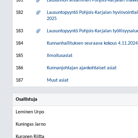
181
Lausunnon antaminen Pohjois-Karjalan maakun
182
Lausuntopyyntö Pohjois-Karjalan hyvinvointia
2025
183
Lausuntopyyntö Pohjois-Karjalan työllisyysal
184
Kunnanhallituksen seuraava kokous 4.11.2024
185
Ilmoitusasiat
186
Kunnanjohtajan ajankohtaiset asiat
187
Muut asiat
Osallistuja
Leminen Urpo
Kuningas Jarno
Kuronen Riitta