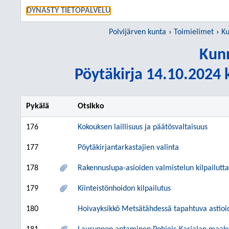
SIIRRY S
DYNASTY TIETOPALVELU
Polvijärven kunta
Toimielimet
Ku
Kunn
Pöytäkirja 14.10.2024 k
Pykälä
Otsikko
176
Kokouksen laillisuus ja päätösvaltaisuus
177
Pöytäkirjantarkastajien valinta
178
Rakennuslupa-asioiden valmistelun kilpailut
179
Kiinteistönhoidon kilpailutus
180
Hoivayksikkö Metsätähdessä tapahtuva astioi