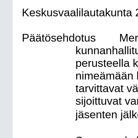
Keskusvaalilautakunta
Päätösehdotus
Mer
kunnanhallitu
perusteella
nimeämään k
tarvittavat v
sijoittuvat v
jäsenten jäl