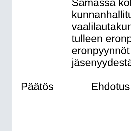
Samassa ko
kunnanhallit
vaalilautak
tulleen eron
eronpyynnöt
jäsenyydestä
Päätös
Ehdotus 