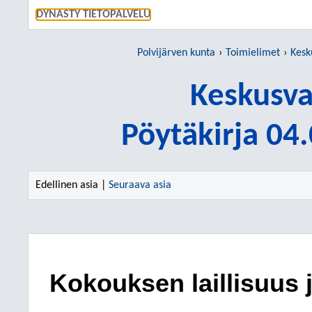
SIIRRY S
DYNASTY TIETOPALVELU
Polvijärven kunta
Toimielimet
Kesk
Keskusva
Pöytäkirja 04
Edellinen asia |
Seuraava asia
Kokouksen laillisuus 