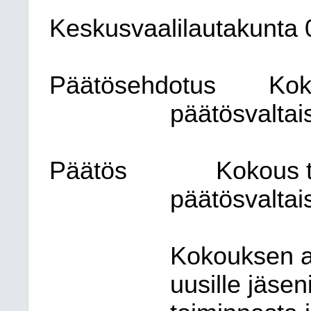
Keskusvaalilautakunta
Päätösehdotus
Kok
päätösvaltai
Päätös
Kokous to
päätösvaltai
Kokouksen al
uusille jäse