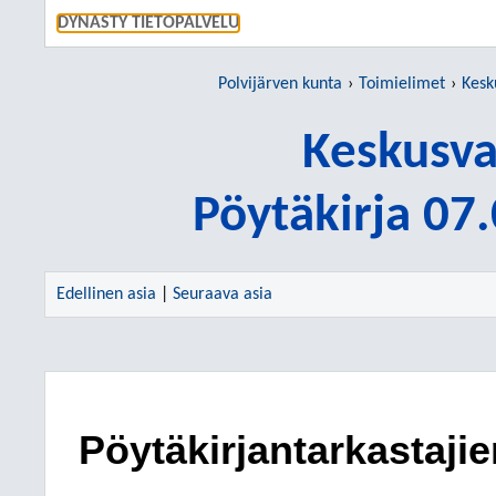
SIIRRY S
DYNASTY TIETOPALVELU
Polvijärven kunta
Toimielimet
Kesk
Keskusva
Pöytäkirja 07
Edellinen asia
|
Seuraava asia
Pöytäkirjantarkastajie