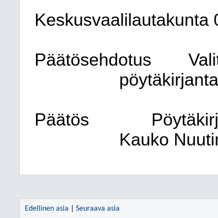
Keskusvaalilautakunta
Päätösehdotus
Val
pöytäkirjant
Päätös
Pöytäkirj
Kauko Nuutin
Edellinen asia
|
Seuraava asia