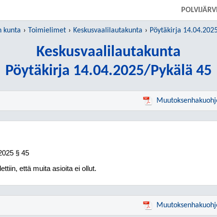
SIIRRY SUORAAN PÄÄSISÄLTÖÖN
POLVIJÄR
n kunta
Toimielimet
Keskusvaalilautakunta
Pöytäkirja 14.04.202
Keskusvaalilautakunta
Pöytäkirja 14.04.2025/Pykälä 45
Muutoksenhakuohj
2025
§ 45
ettiin, että muita asioita ei ollut.
Muutoksenhakuohj