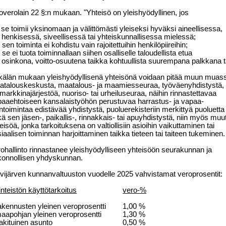
overolain 22 §:n mukaan. "Yhteisö on yleishyödyllinen, jos
se toimii yksinomaan ja välittömästi yleiseksi hyväksi aineellisessa,
henkisessä, siveellisessä tai yhteiskunnallisessa mielessä;
sen toiminta ei kohdistu vain rajoitettuihin henkilöpiireihin;
se ei tuota toiminnallaan siihen osalliselle taloudellista etua
osinkona,
voitto-osuutena taikka kohtuullista suurempana palkkana 
kälän mukaan yleishyödyllisenä yhteisönä voidaan pitää muun muas
talouskeskusta, maatalous- ja maamiesseuraa, työväenyhdistystä,
markkinajärjestöä, nuoriso- tai urheiluseuraa, näihin rinnastettavaa
aaehtoiseen kansalaistyöhön perustuvaa harrastus- ja
vapaa-
ntoimintaa edistävää yhdistystä, puoluerekisteriin merkittyä puoluetta
ä sen jäsen-, paikallis-, rinnakkais- tai apuyhdistystä, niin myös muu
eisöä, jonka tarkoituksena on valtiollisiin asioihin vaikuttaminen tai
iaalisen toiminnan harjoittaminen taikka tieteen tai taiteen tukeminen.
ohallinto rinnastanee yleishyödylliseen yhteisöön seurakunnan ja
konnollisen yhdyskunnan.
vijärven kunnanvaltuuston vuodelle 2025 vahvistamat ve
ro
pro
sen
tit:
inteistön käyttötarkoitus
vero-%
rakennusten yleinen veroprosentti
1,00 %
maapohjan yleinen veroprosentti
1,30 %
vakituinen asunto
0,50 %