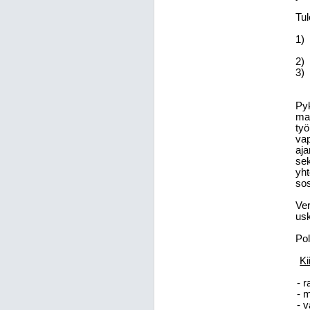
Tul
1)
2)
3)
Py
maa
työ
vap
aja
sek
yht
sos
Ver
us
Pol
Ki
- 
- 
- 