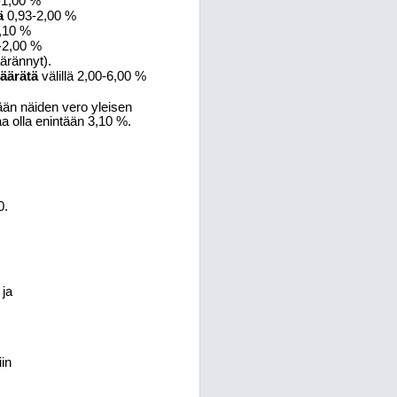
-1,00 %
ä
0,93-2,00 %
,10 %
-2,00 %
äärännyt).
äärätä
välillä 2,00-6,00 %
tään näiden vero yleisen
a olla enintään 3,10 %.
0.
 ja
iin