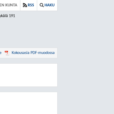
VEN KUNTA
RSS
HAKU
ykälä 191
e
Kokousasia PDF-muodossa