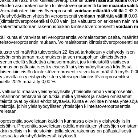
Vakituisen asunnon kiinteistöveroprosentti
tulee määrätä välillä
0,41
Muiden asuinrakennusten kiinteistöveroprosentti
tulee määrätä
välill
Voimalaitosten kiinteistöveroprosentti
voidaan määrätä välillä
0,93-3
Yleishyödyllisen yhteisön veroprosentti
voidaan määrätä välillä
0,00
(kiinteistöveroprosentiksi 0,00 vain, jos valtuusto on erikseen näin m
Rakentamattoman rakennuspaikan kiinteistöveroprosentti
voidaan m
äli kunta ei vahvista eri veroprosenttia voimalaitosten osalta, määrä
nteistöveroprosentin mukaan. Voimalaitosten kiinteistöveroprosentti sa
tuusto voi määrätä tuloverolain 22 §:ssä tarkoitetun yleishyödyllisen
eisön omistaman rakennuksen ja sen maapohjan kiinteistövero-
sentin edellä säädettyä alhaisemmaksi, jos kiinteistöllä sijaitseva
ennus on pääasiallisesti yleisessä tai yleishyödyllisessä käytössä.
laisen kiinteistön kiinteistöveroprosentiksi voidaan määrätä myös 0,0
vijärvellä on yleishyödyllisten yhteisöjen kiinteistöveroprosentiksi
delle 2025
määrätty 0,00 %.
 valtuusto määrää yleishyödyllisille yhteisöille oman veroprosentin,
ohallinnon tehtävänä on tutkia, mitkä yhteisöt ja näiden omistamat
nteistöt ovat pykälän ehdot täyttäviä. Kunta ei voi itse nimetä yhteisöjä
nteistöjä, joihin yleishyödyllisten yhteisöjen kiinteistöveroprosenttia
elletaan.
oprosenttia sovelletaan kaikkiin kunnassa oleviin yleishyödyllisiin
eisöihin. Prosenttia sovelletaan edellä mainittujen yhteisöjen omistam
kkiin sellaisiin kiinteistöihin, joilla oleva rakennus on pääasiallisesti
isessä tai yleishyödyllisessä käytössä.