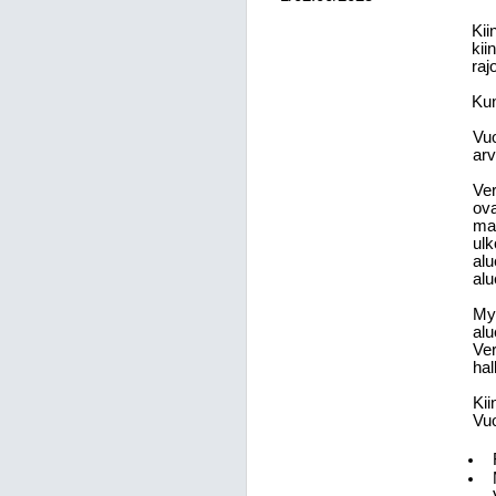
Kii
kii
raj
Kun
Vu
arv
Ver
ova
maa
ulk
alu
alu
Myö
alu
Ver
hal
Kii
Vuo