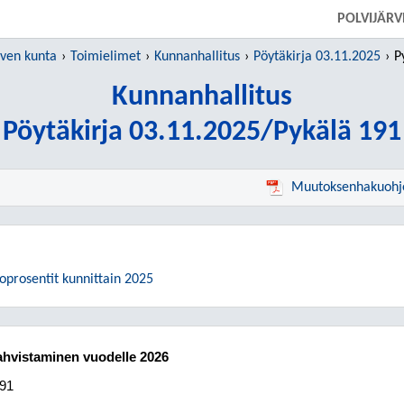
SIIRRY SUORAAN PÄÄSISÄLTÖÖN
POLVIJÄR
rven kunta
Toimielimet
Kunnanhallitus
Pöytäkirja 03.11.2025
P
Kunnanhallitus
Pöytäkirja 03.11.2025/Pykälä 191
Muutoksenhakuohj
oprosentit kunnittain 2025
ahvistaminen vuodelle 2026
191