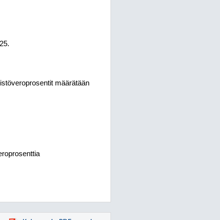
25.
teistöveroprosentit määrätään
eroprosenttia