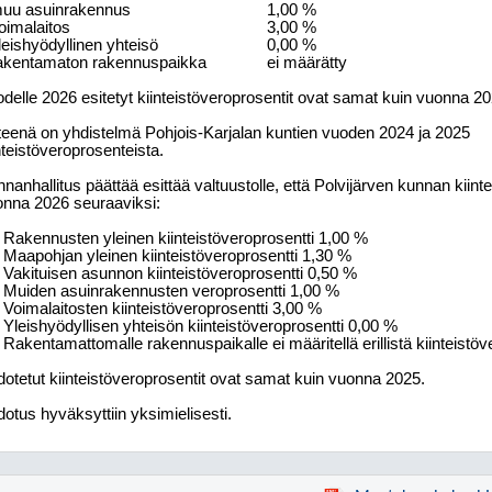
muu asuinrakennus
1,00 %
voimalaitos
3,00 %
yleishyödyllinen yhteisö
0,00 %
rakentamaton rakennuspaikka
ei määrätty
delle 2026 esitetyt kiinteistöveroprosentit ovat samat kuin vuonna 20
tteenä on yhdistelmä Pohjois-Karjalan kuntien vuoden 2024 ja 2025
nteistöveroprosenteista.
nanhallitus päättää esittää valtuustolle, että Polvijärven kunnan kiin
nna 2026 seuraaviksi:
Rakennusten yleinen kiinteistöveroprosentti 1,00 %
Maapohjan yleinen kiinteistöveroprosentti 1,30 %
Vakituisen asunnon kiinteistöveroprosentti 0,50 %
Muiden asuinrakennusten veroprosentti 1,00 %
Voimalaitosten kiinteistöveroprosentti 3,00 %
Yleishyödyllisen yhteisön kiinteistöveroprosentti 0,00 %
Rakentamattomalle rakennuspaikalle ei määritellä erillistä kiinteistöv
otetut kiinteistöveroprosentit ovat samat kuin vuonna 2025.
otus hyväksyttiin yksimielisesti.