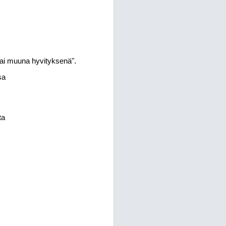
tai muuna
hyvityksenä".
sa
ta