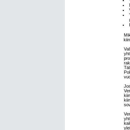
Mik
kii
Val
yht
pro
rak
Täl
Pol
vuo
Jos
Ver
kii
kii
sov
Ver
yht
kai
yle