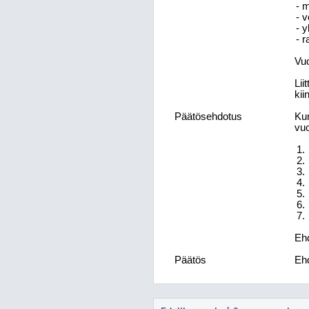
- 
- 
- 
- 
Vuo
Lii
kii
Päätösehdotus
Kun
vuo
Ehd
Päätös
Ehd