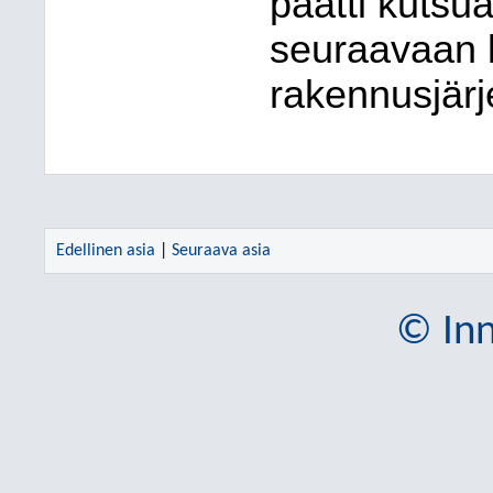
päätti kutsua
seuraavaan 
rakennusjärj
Edellinen asia
|
Seuraava asia
© Inn