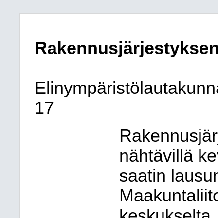
Rakennusjärjestykse
Elinympäristölautakunn
17
Rakennusjärj
nähtävillä k
saatin lausu
Maakuntaliit
keskukselta,