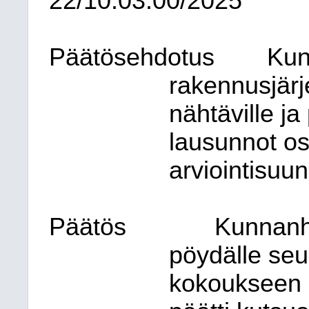
22/10.03.00/2025
Päätösehdotus
Kun
rakennusjärj
nähtäville ja 
lausunnot osa
arviointisuu
Päätös
Kunnanha
pöydälle seu
kokoukseen 