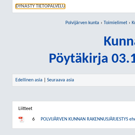
SIIRRY S
DYNASTY TIETOPALVELU
Polvijärven kunta
Toimielimet
K
Kunn
Pöytäkirja 03
Edellinen asia
|
Seuraava asia
Liitteet
6
POLVIJÄRVEN KUNNAN RAKENNUSJÄRJESTYS eh