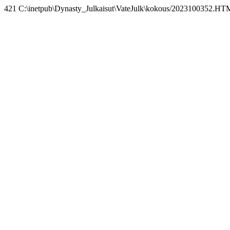
421 C:\inetpub\Dynasty_Julkaisut\VateJulk\kokous/2023100352.HT