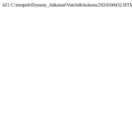
421 C:\inetpub\Dynasty_Julkaisut\VateJulk\kokous/2024100432.HT