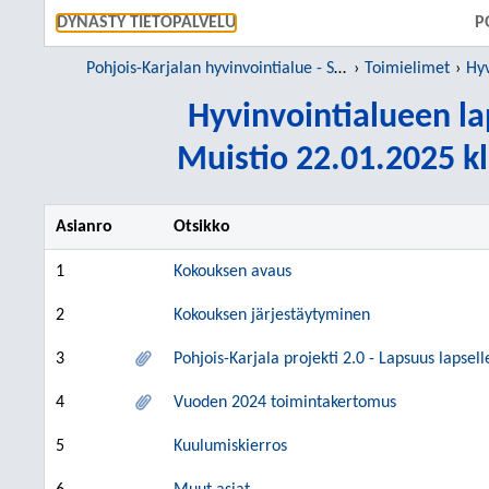
SIIRRY S
DYNASTY TIETOPALVELU
P
Pohjois-Karjalan hyvinvointialue - Siun sote
Toimielimet
Hyvi
Hyvinvointialueen la
Muistio 22.01.2025 kl
Asianro
Otsikko
1
Kokouksen avaus
2
Kokouksen järjestäytyminen
3
Pohjois-Karjala projekti 2.0 - Lapsuus lapsell
4
Vuoden 2024 toimintakertomus
5
Kuulumiskierros