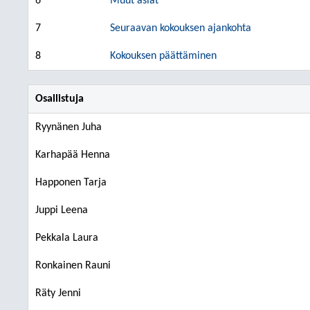
6
Muut asiat
7
Seuraavan kokouksen ajankohta
8
Kokouksen päättäminen
Osallistuja
Ryynänen Juha
Karhapää Henna
Happonen Tarja
Juppi Leena
Pekkala Laura
Ronkainen Rauni
Räty Jenni