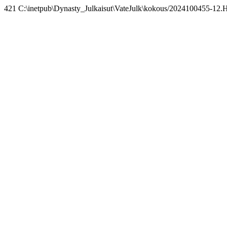
421 C:\inetpub\Dynasty_Julkaisut\VateJulk\kokous/2024100455-12