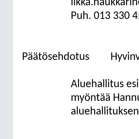
ilkka.naukkari
Puh. 013
330 4
Päätösehdotus
Hyvinv
Aluehallitus esi
myöntää Hannu
aluehallitukse