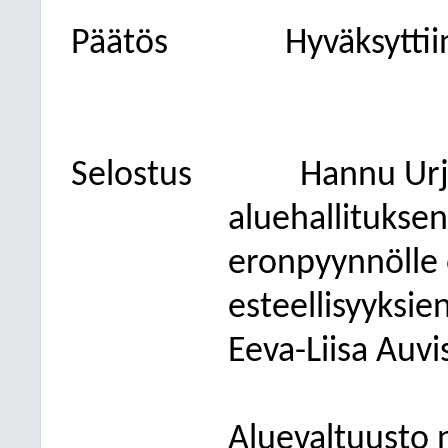
Päätös
Hyväksyttii
Selostus
Hannu Urj
aluehallitukse
eronpyynnölle 
esteellisyyksi
Eeva-Liisa Auv
Aluevaltuusto 