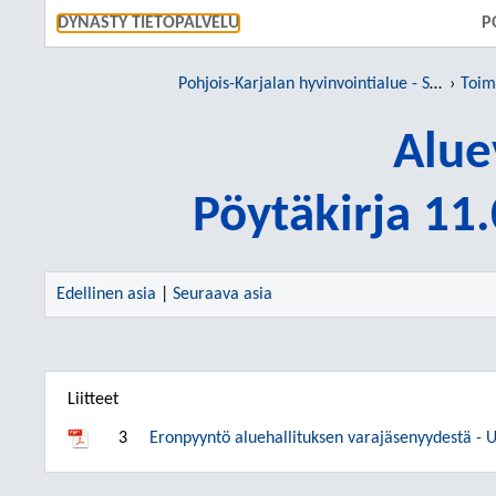
SIIRRY S
DYNASTY TIETOPALVELU
P
Pohjois-Karjalan hyvinvointialue - Siun sote
Toim
Alue
Pöytäkirja 11
Edellinen asia
|
Seuraava asia
Liitteet
3
Eronpyyntö aluehallituksen varajäsenyydestä -