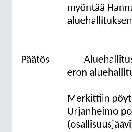
myöntää Hannu
aluehallitukse
Päätös
Aluehallit
eron aluehalli
Merkittiin pöyt
Urjanheimo poi
(osallisuusjääv