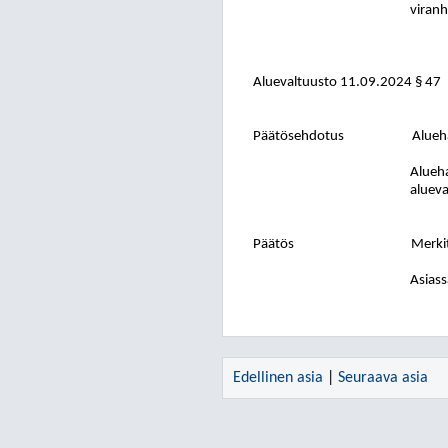
viranh
Aluevaltuusto
11.09.2024
§ 47
Päätösehdotus
Alueha
Alueha
alueva
Päätös
Merkit
Asiass
Edellinen asia
|
Seuraava asia