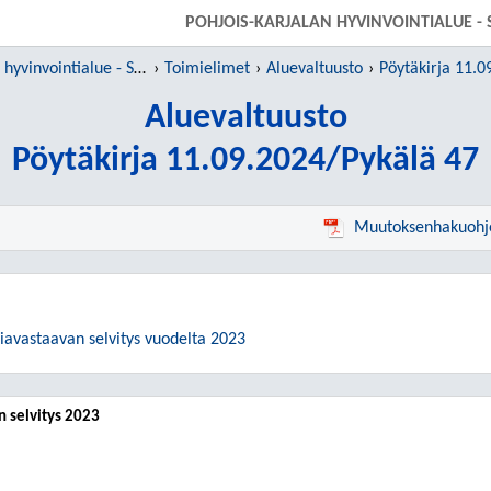
SIIRRY SUORAAN PÄÄSISÄLTÖÖN
POHJOIS-KARJALAN HYVINVOINTIALUE - 
Pohjois-Karjalan hyvinvointialue - Siun sote
Toimielimet
Aluevaltuusto
Pöytäkirja 11.0
Aluevaltuusto
Pöytäkirja 11.09.2024/Pykälä 47
Muutoksenhakuohj
asiavastaavan selvitys vuodelta 2023
en selvitys 2023