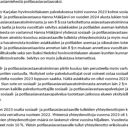
sasiamiehestä potilasasiavastaavaksi.
s-Karjalan hyvinvointialueen palveluksessa toimi vuonna 2023 kolme sosiaali
li- ja potilasasiavastaava Hanna Mäkijärvi on vuoden 2024 alusta lukien toimi
sasiavastaavatoiminnasta ja sen 8 §:ssä tarkoitettuna asiavastaavatoimin
 laatia ja koota vuosittain selvitys asiakkaiden ja potilaiden aseman kehity
isesta on vastannut Hanna Mäkijärvi yhdessä sosiaali- ja potilasasiavastaav
yksen aineisto koostuu asiavastaaville tulleista yhteydenotoista ja myös mu
sta havainnoista koskien asiakkaiden ja potilaiden asemaa ja oikeuksien tot
li- ja potilasasiavastaavista annetun lain 8 §:n mukaan annettava vuosittai
llitukselle sekä sen lisäksi tiedoksi hyvinvointialueen alueen kuntien kunnanh
llintovirastolle. Selvitys on myös julkaistava internetissä.
li- ja potilasasiavastaavatoiminnan piiriin kuuluu lain perusteella myös var
untien vastuulla. Yksityiset sote-palvelutuottajat ovat voineet ostaa sosiaal
otelta vuoden 2023 loppuun saakka. Näitä asiakkaita on ollut vuonna 202
 Siun sote on sosiaali- ja potilasasiavastaavatoiminnasta annetun lain 2 §:
nan kaikille palveluntuottajille sosiaali- ja potilasasiavastaavapalvelujen j
n sosiaali- ja potilasasiavastaavapalvelua tuotetaan jatkossa alueen yksityisil
a.
 2023 osalta sosiaali- ja potilasasiavastaaville tulleiden yhteydenottojen 
sta verrattuna vuoteen 2022. Yhteensä yhteydenottoja vuonna 2023 oli 14
ien yhteydenottojen määrä on laskenut viime vuosina hiljalleen. Vuodest
eet noin 10 %. Yleisin potilasasiavastaavalle tullut yhteydenotto erikoissair