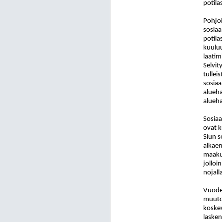
potila
Pohjoi
sosiaa
potila
kuuluu
laatim
Selvit
tullei
sosiaa
alueha
alueha
Sosiaa
ovat k
Siun s
alkaen
maakun
jolloi
nojall
Vuoden
muuto
koskev
lasken