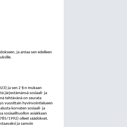
edokseen, ja antaa sen edelleen
uksille.
2023) ja sen 2 §:n mukaan
tä järjestämänsä sosiaali- ja
tenä tehtävänä on seurata
tys vuosittain hyvinvointialueen
alusta korvaten sosiaali- ja
sa sosiaalihuollon asiakkaan
(785/1992) olleet säädökset.
staavaksi ja samoin