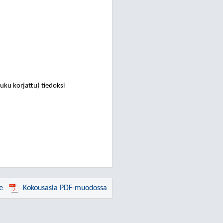
luku korjattu) tiedoksi
e
Kokousasia PDF-muodossa