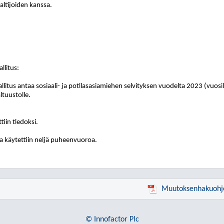
altijoiden kanssa.
llitus
:
llitus antaa sosiaali- ja potilasasiamiehen selvityksen vuodelta 2023 (vuosi
ltuustolle.
tiin tiedoksi.
a käytettiin neljä puheenvuoroa.
Muutoksenhakuohj
© Innofactor Plc