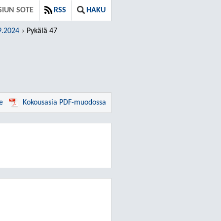
SIUN SOTE
RSS
HAKU
9.2024
Pykälä 47
e
Kokousasia PDF-muodossa