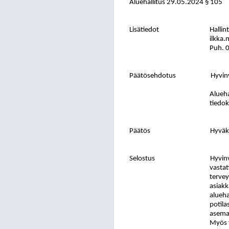
Aluehallitus 29.05.2024 § 105
Lisätiedot
Hallin
ilkka.
Puh. 
Päätösehdotus
Hyvinv
Alueha
tiedok
Päätös
Hyväks
Selostus
Hyvinv
vastat
tervey
asiakk
alueha
potila
asemas
Myös t