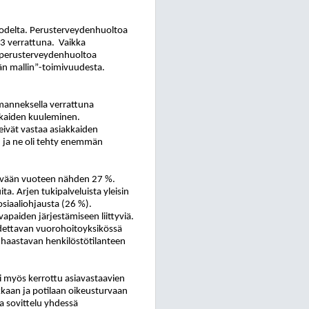
odelta. Perusterveydenhuoltoa
3 verrattuna.
Vaikka
i perusterveydenhuoltoa
än mallin”-toimivuudesta.
lmanneksella verrattuna
akkaiden kuuleminen.
eivät vastaa asiakkaiden
n ja ne oli tehty enemmän
tävään vuoteen nähden 27 %.
a. Arjen tukipalveluista yleisin
osiaaliohjausta (26 %).
paiden järjestämiseen liittyviä.
oidettavan vuorohoitoyksikössä
 haastavan henkilöstötilanteen
ksi myös kerrottu asiavastaavien
akkaan ja potilaan oikeusturvaan
ja sovittelu yhdessä