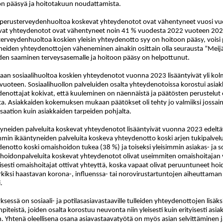
on pääsyä ja hoitotakuun noudattamista.
perusterveydenhuoltoa koskevat yhteydenotot ovat vähentyneet vuosi vu
vat yhteydenotot ovat vähentyneet noin 41 % vuodesta 2022 vuoteen 202
erveydenhuoltoa koskien yleisin yhteydenotto syy on hoitoon pääsy, vois
eiden yhteydenottojen väheneminen ainakin osittain olla seurausta ”Meij
en saaminen terveysasemalle ja hoitoon pääsy on helpottunut.
jaan sosiaalihuoltoa koskien yhteydenotot vuonna 2023 lisääntyivät yli ko
svuoteen. Sosiaalihuollon palveluiden osalta yhteydenotoissa korostui asi
enottajat kokivat, että kuuleminen on näennäistä ja päätösten perustelut 
ta. Asiakkaiden kokemuksen mukaan päätökset oli tehty jo valmiiksi jossai
saation kuin asiakkaiden tarpeiden pohjalta.
yneiden palveluita koskevat yhteydenotot lisääntyivät vuonna 2023 edel
mmin ikääntyneiden palveluita koskeva yhteydenotto koski arjen tukipalveluit
enotto koski omaishoidon tukea (38 %) ja toiseksi yleisimmin asiakas- ja s
oidonpalveluita koskevat yhteydenotot olivat useimmiten omaishoitajan va
lisesti omaishoitajat ottivat yhteyttä, koska vapaat olivat peruuntuneet h
kiksi haastavan korona-, influenssa- tai norovirustartuntojen aiheuttaman
.
yksessä on sosiaali- ja potilasasiavastaaville tulleiden yhteydenottojen lisä
piteistä, joiden osalta korostuu neuvonta niin yleisesti kuin erityisesti asi
en. Yhtenä oleellisena osana asiavastaavatyötä on myös asian selvittäminen 