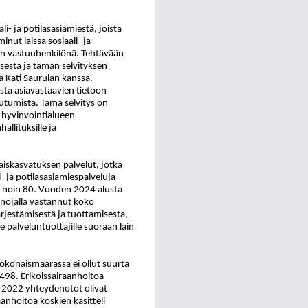
- ja potilasasiamiestä, joista
nut laissa sosiaali- ja
nan vastuuhenkilönä. Tehtävään
ksestä ja tämän selvityksen
a Kati Saurulan kanssa.
ista asiavastaavien tietoon
eutumista. Tämä selvitys on
n hyvinvointialueen
allituksille ja
haiskasvatuksen palvelut, jotka
i- ja potilasasiamiespalveluja
3 noin 80. Vuoden 2024 alusta
n nojalla vastannut koko
ärjestämisestä ja tuottamisesta,
le palveluntuottajille suoraan lain
kokonaismäärässä ei ollut suurta
98. Erikoissairaanhoitoa
a 2022 yhteydenotot olivat
aanhoitoa koskien käsitteli