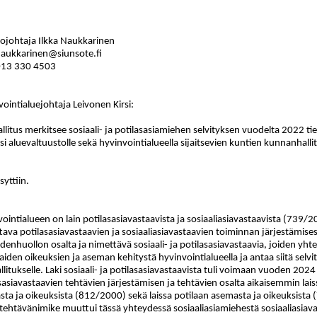
tojohtaja Ilkka Naukkarinen
naukkarinen@siunsote.fi
013
330 4503
ointialuejohtaja Leivonen Kirsi:
llitus merkitsee sosiaali- ja potilasasiamiehen selvityksen vuodelta 2022 ti
si aluevaltuustolle sekä hyvinvointialueella sijaitsevien kuntien kunnanhallit
yttiin.
ointialueen on lain potilasasiavastaavista ja sosiaaliasiavastaavista (739/
tava potilasasiavastaavien ja sosiaaliasiavastaavien toiminnan järjestämises
denhuollon osalta ja nimettävä sosiaali- ja potilasasiavastaavia, joiden yh
aiden oikeuksien ja aseman kehitystä hyvinvointialueella ja antaa siitä selvi
llitukselle. Laki sosiaali- ja potilasasiavastaavista tuli voimaan vuoden 2024 
sasiavastaavien tehtävien järjestämisen ja tehtävien osalta aikaisemmin lais
ta ja oikeuksista (812/2000) sekä laissa potilaan asemasta ja oikeuksista 
ehtävänimike muuttui tässä yhteydessä sosiaaliasiamiehestä sosiaaliasiava