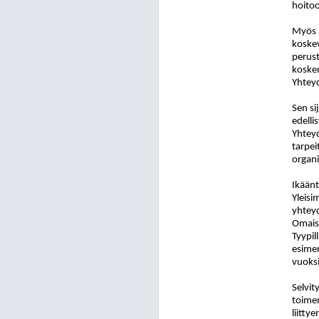
hoito
Myös 
koske
perust
kosken
Yhteyd
Sen si
edelli
Yhteyd
tarpei
organi
Ikäänt
Yleisi
yhteyd
Omaish
Tyypil
esimer
vuoksi
Selvit
toimen
liitty