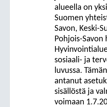
alueella on yksi
Suomen yhteist
Savon, Keski-S
Pohjois-Savon 
Hyvinvointialu
sosiaali- ja te
luvussa. Tämän 
antanut asetu
sisällöstä ja va
voimaan 1.7.20