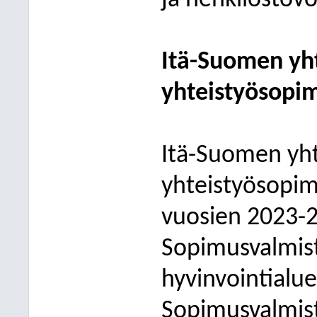
ja henkilöstöv
Itä-Suomen yh
yhteistyösopi
Itä-Suomen yh
yhteistyösopim
vuosien 2023-2
Sopimusvalmist
hyvinvointialue
Sopimusvalmis