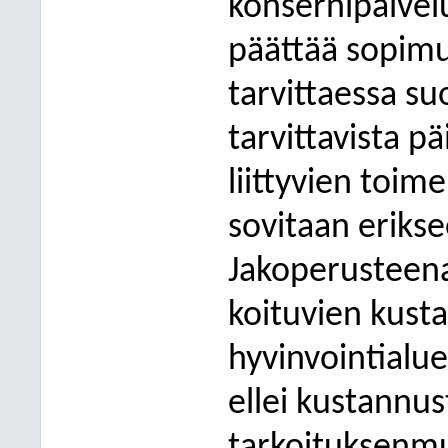
konsernipalvel
päättää sopim
tarvittaessa s
tarvittavista pä
liittyvien toim
sovitaan eriks
Jakoperusteena
koituvien kust
hyvinvointialu
ellei kustannus