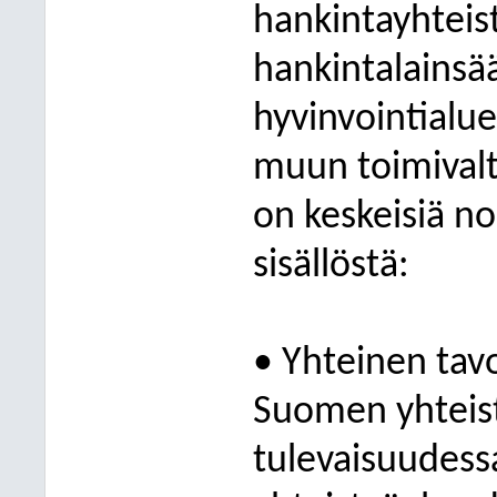
hankintayhteis
hankintalainsä
hyvinvointialu
muun toimivalt
on keskeisiä n
sisällöstä:
• Yhteinen tavo
Suomen yhteis
tulevaisuudess