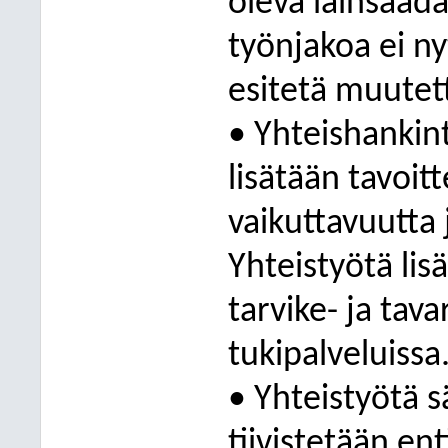
oleva lainsääd
työnjakoa ei n
esitetä muutett
• Yhteishankint
lisätään tavoi
vaikuttavuutta
Yhteistyötä lis
tarvike- ja tav
tukipalveluissa
• Yhteistyötä s
tiivistetään en