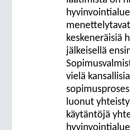
laatimista on h
hyvinvointialue
menettelytavat 
keskeneräisiä 
jälkeisellä ens
Sopimusvalmist
vielä kansallis
sopimusprosessi
luonut yhteisty
käytäntöjä yht
hyvinvointialu