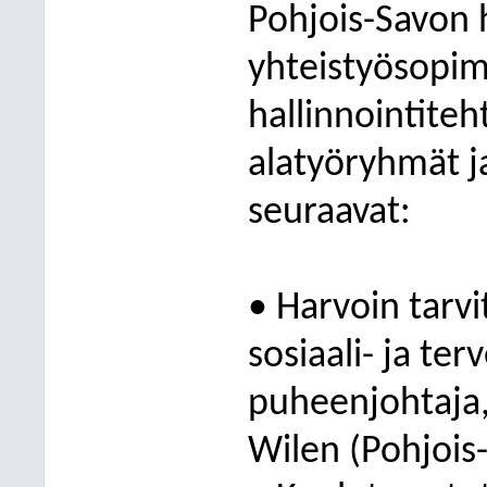
Pohjois-Savon h
yhteistyösopim
hallinnointiteh
alatyöryhmät j
seuraavat:
• Harvoin tarvit
sosiaali- ja t
puheenjohtaja,
Wilen (Pohjois-