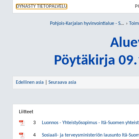
SIIRRY S
DYNASTY TIETOPALVELU
P
Pohjois-Karjalan hyvinvointialue - Siun sote
Toim
Alue
Pöytäkirja 09
Edellinen asia
|
Seuraava asia
Liitteet
3
Luonnos - Yhteistyösopimus - Itä-Suomen yhteis
4
Sosiaali- ja terveysministeriön lausunto Itä-Su