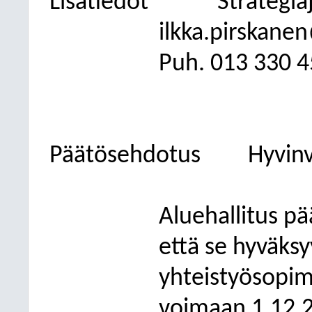
Lisätiedot
Strategia
ilkka.pirskanen
Puh. 013
330 4
Päätösehdotus
Hyvinv
Aluehallitus pä
että se hyväks
yhteistyösopi
voimaan 1.12.2