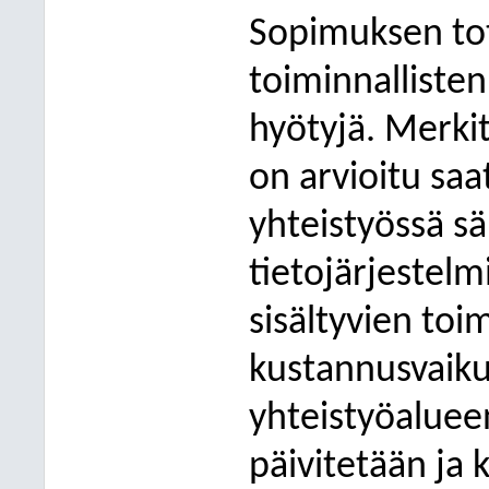
Sopimuksen tot
toiminnallisten 
hyötyjä. Merki
on arvioitu sa
yhteistyössä sä
tietojärjestel
sisältyvien to
kustannusvaiku
yhteistyöaluee
päivitetään ja