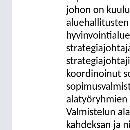
johon on kuulu
aluehallituste
hyvinvointialue
strategiajohtaj
strategiajohta
koordinoinut s
sopimusvalmist
alatyöryhmien 
Valmistelun al
kahdeksan ja ni