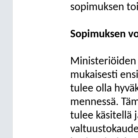
sopimuksen to
Sopimuksen vo
Ministeriöiden
mukaisesti en
tulee olla hyv
mennessä. Täm
tulee käsitellä
valtuustokaude