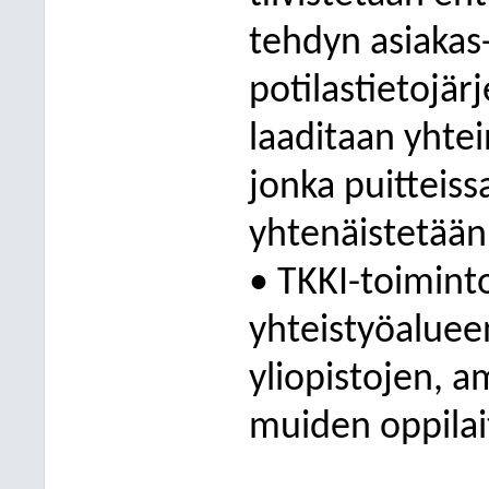
tehdyn asiakas-
potilastietojär
laaditaan yhte
jonka puitteiss
yhtenäistetää
• TKKI-toiminto
yhteistyöaluee
yliopistojen, 
muiden oppilai