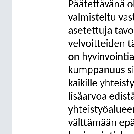
Päätettävänä o
valmisteltu va
asetettuja tavo
velvoitteiden t
on hyvinvointi
kumppanuus sit
kaikille yhteis
lisäarvoa edis
yhteistyöalueen
välttämään ep