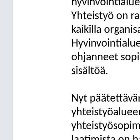
hyvinvointialue
Yhteistyö on ra
kaikilla organis
Hyvinvointialu
ohjanneet sop
sisältöä.
Nyt päätettäv
yhteistyöalue
yhteistyösopi