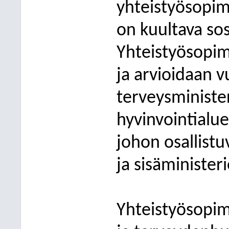
yhteistyösopim
on kuultava sos
Yhteistyösopi
ja arvioidaan vu
terveysministe
hyvinvointialue
johon osallistu
ja sisäministeri
Yhteistyösopim