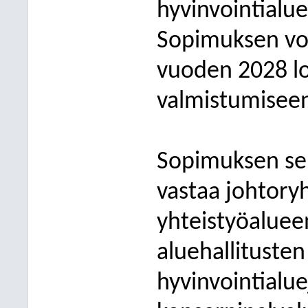
hyvinvointialue
Sopimuksen vo
vuoden 2028 l
valmistumiseen
Sopimuksen se
vastaa johtory
yhteistyöaluee
aluehallitusten
hyvinvointialue