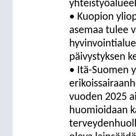
yhteistyöalueek
• Kuopion yliop
asemaa tulee va
hyvinvointialue
päivystyksen ke
• Itä-Suomen yh
erikoissairaan
vuoden 2025 ai
huomioidaan kan
terveydenhuoll