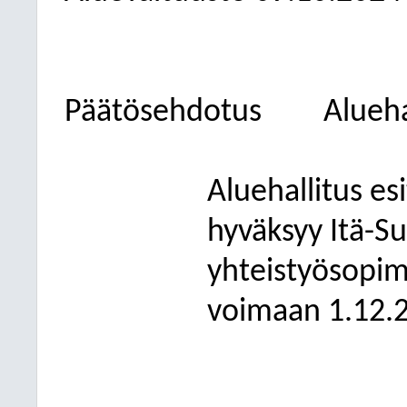
Päätösehdotus
Alueha
Aluehallitus esi
hyväksyy Itä-S
yhteistyösopi
voimaan 1.12.2