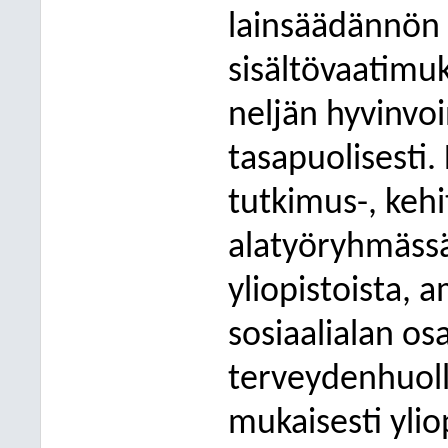
lainsäädännön
sisältövaatimuk
neljän hyvinvo
tasapuolisesti.
tutkimus-, keh
alatyöryhmässä
yliopistoista, 
sosiaalialan os
terveydenhuoll
mukaisesti yliop