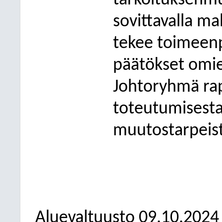
tarkoituksenm
sovittavalla mal
tekee toimeenp
päätökset omie
Johtoryhmä ra
toteutumisesta
muutostarpeista
Aluevaltuusto
09.10.2024