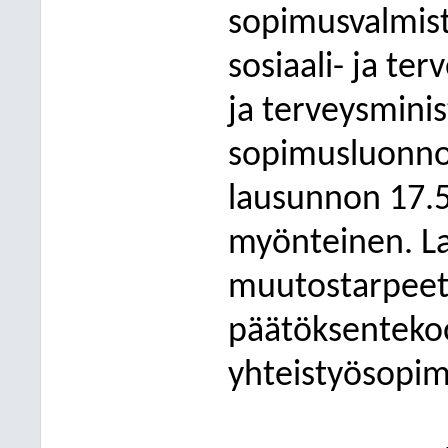
sopimusvalmist
sosiaali- ja ter
ja terveysminis
sopimusluonnok
lausunnon 17.5
myönteinen. La
muutostarpeet
päätöksenteko
yhteistyösopim