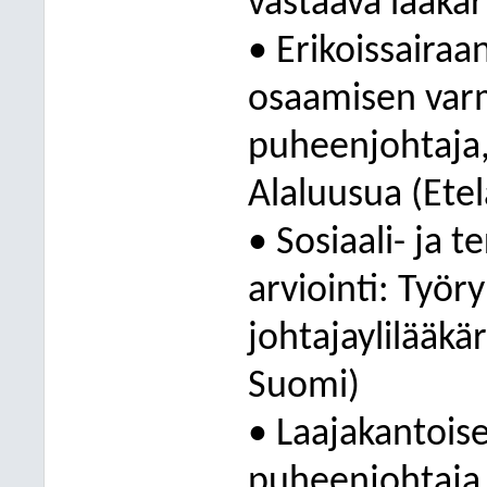
vastaava lääkä
• Erikoissaira
osaamisen var
puheenjohtaja,
Alaluusua (Ete
• Sosiaali- ja
arviointi: Työ
johtajaylilääkä
Suomi)
• Laajakantois
puheenjohtaja,