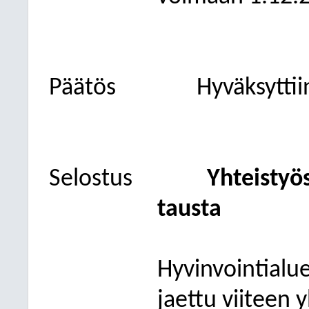
Päätös
Hyväksyttii
Selostus
Yhteistyö
tausta
Hyvinvointialue
jaettu viiteen 