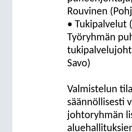
Rouvinen (Pohj
• Tukipalvelut 
Työryhmän puhe
tukipalvelujoht
Savo)
Valmistelun til
säännöllisesti 
johtoryhmän li
aluehallituksi