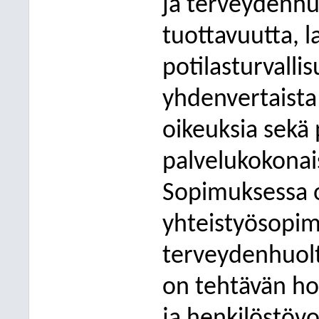
ja terveydenhu
tuottavuutta, la
potilasturvalli
yhdenvertaista 
oikeuksia sekä 
palvelukokonai
Sopimuksessa on
yhteistyösopimu
terveydenhuolt
on tehtävän hoi