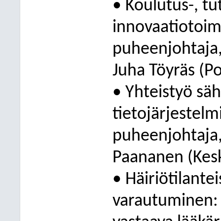
• Koulutus-, tu
innovaatiotoi
puheenjohtaja,
Juha Töyräs (P
• Yhteistyö säh
tietojärjestel
puheenjohtaja, 
Paananen (Kes
• Häiriötilantei
varautuminen: