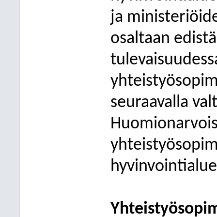
ja ministeriöi
osaltaan edist
tulevaisuudessa
yhteistyösopim
seuraavalla val
Huomionarvoist
yhteistyösopim
hyvinvointialue
Yhteistyösopim