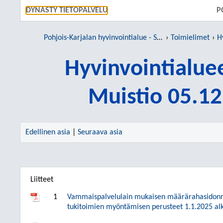
SIIRRY S
DYNASTY TIETOPALVELU
P
Pohjois-Karjalan hyvinvointialue - Siun sote
Toimielimet
H
Hyvinvointialu
Muistio 05.1
Edellinen asia
|
Seuraava asia
Liitteet
1
Vammaispalvelulain mukaisen määrärahasidonnai
tukitoimien myöntämisen perusteet 1.1.2025 al