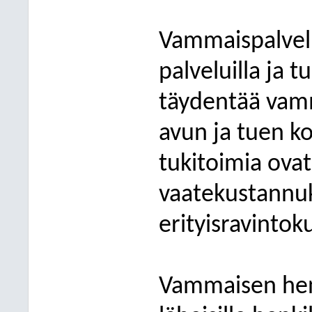
Vammaispalvelu
palveluilla ja t
täydentää vam
avun ja tuen ko
tukitoimia ovat
vaatekustannuk
erityisravintok
Vammaisen henk