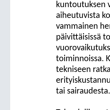
kuntoutuksen v
aiheutuvista ko
vammainen henk
päivittäisissä t
vuorovaikutuks
toiminnoissa. K
tekniseen ratka
erityiskustann
tai sairaudesta