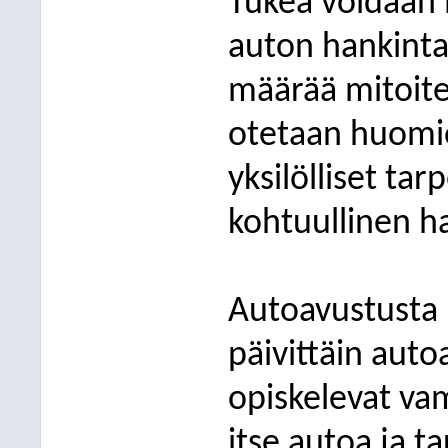
Tukea voidaan 
auton hankinta
määrää mitoite
otetaan huomio
yksilölliset ta
kohtuullinen h
Autoavustusta 
päivittäin auto
opiskelevat vam
itse autoa ja t