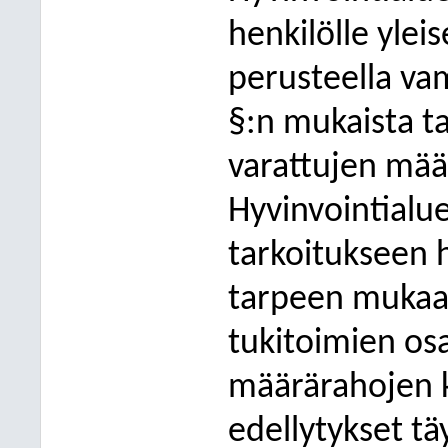
henkilölle ylei
perusteella va
§:n mukaista ta
varattujen mää
Hyvinvointialu
tarkoitukseen h
tarpeen mukaa
tukitoimien osa
määrärahojen k
edellytykset täy