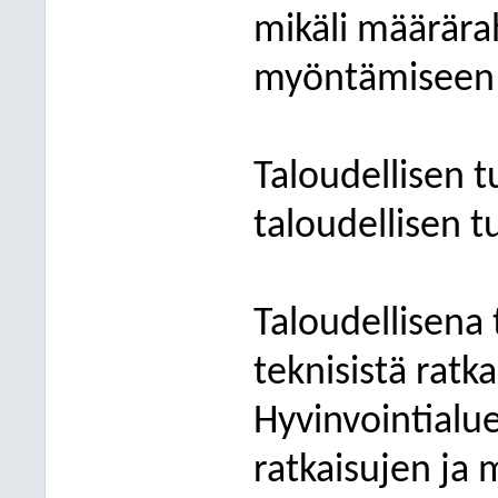
mikäli määrärah
myöntämiseen ka
Taloudellisen t
taloudellisen t
Taloudellisena
teknisistä ratka
Hyvinvointialue
ratkaisujen ja 