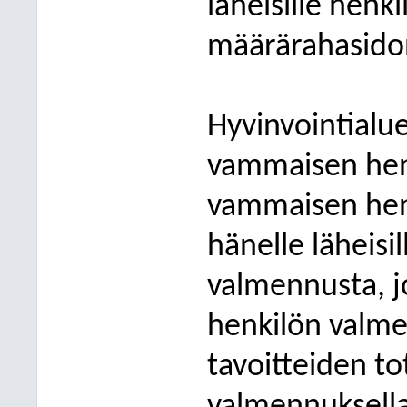
läheisille henk
määrärahasido
Hyvinvointialue
vammaisen hen
vammaisen henk
hänelle läheisi
valmennusta, 
henkilön valme
tavoitteiden t