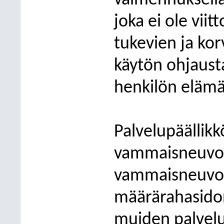
valmennuksella
joka ei ole vii
tukevien ja ko
käytön ohjaus
henkilön elämä
Palvelupäällikk
vammaisneuvost
vammaisneuvos
määrärahasidon
muiden palvelu