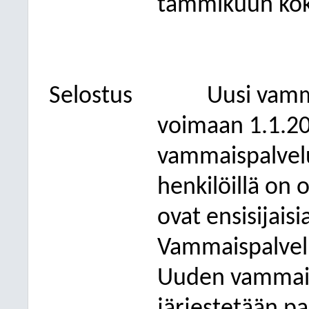
tammikuun kok
Selostus
Uusi vamm
voimaan 1.1.2
vammaispalvel
henkilöillä on o
ovat ensisijais
Vammaispalvelul
Uuden vammaisp