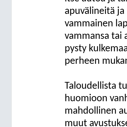
apuvälineitä ja
vammainen lapsi
vammansa tai a
pysty kulkemaa
perheen muka
Taloudellista t
huomioon vanha
mahdollinen au
muut avustukse