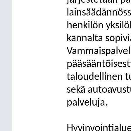
järjestetään pal
lainsäädännössä
henkilön yksilö
kannalta sopivia
Vammaispalvelu
pääsääntöisesti
taloudellinen t
sekä autoavust
palveluja.
Hyvinvointialu