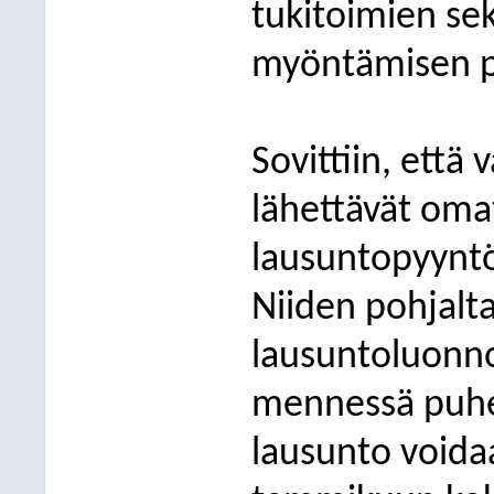
tukitoimien se
myöntämisen p
Sovittiin, ett
lähettävät om
lausuntopyyntö
Niiden pohjalta 
lausuntoluonno
mennessä puhee
lausunto voida