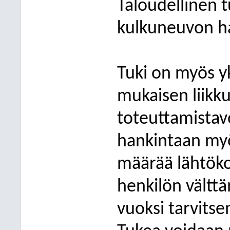
Taloudellinen 
kulkuneuvon h
Tuki on myös y
mukaisen liikk
toteuttamistav
hankintaan myö
määrää lähtök
henkilön vältt
vuoksi tarvitse