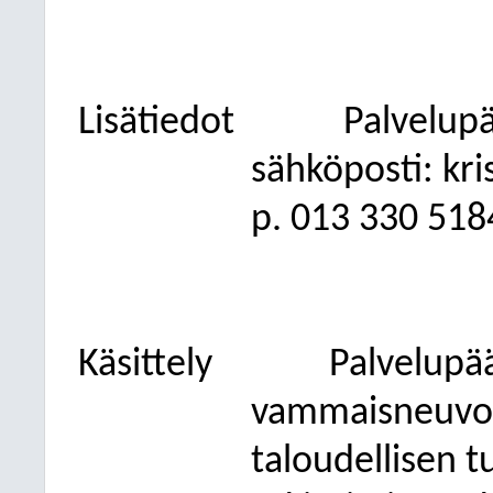
Lisätiedot
Palvelupä
sähköposti: kri
p. 013
330 518
Käsittely
Palvelupää
vammaisneuvos
taloudellisen t