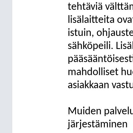
tehtäviä vältt
lisälaitteita ov
istuin, ohjauste
sähköpeili. Lis
pääsääntöisesti
mahdolliset huo
asiakkaan vastu
Muiden palvelu
järjestäminen