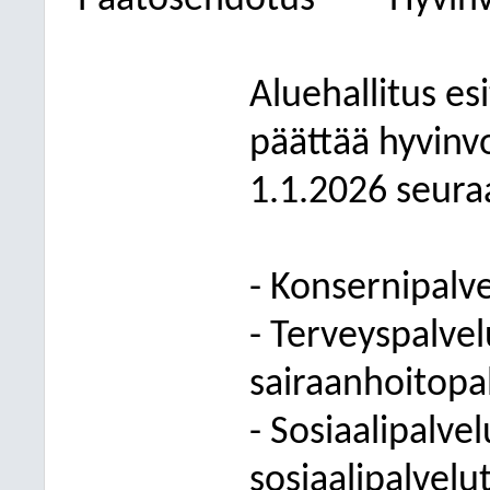
Päätösehdotus
Hyvinv
Aluehallitus esi
päättää hyvinv
1.1.2026 seuraa
- Konsernipalve
- Terveyspalvelu
sairaanhoitopa
- Sosiaalipalvel
sosiaalipalvelu