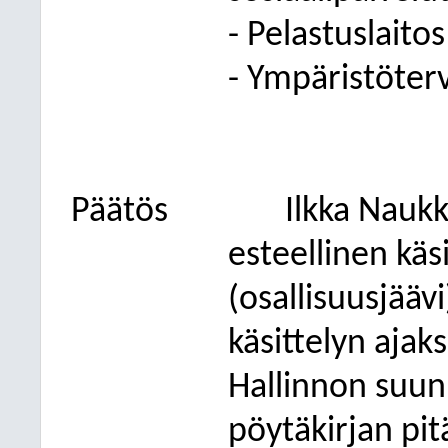
- Pelastuslaitos
- Ympäristöter
Päätös
Ilkka Naukk
esteellinen käs
(osallisuusjäävi
käsittelyn ajaks
Hallinnon suun
pöytäkirjan pit