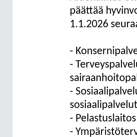
päättää hyvinv
1.1.2026 seuraa
- Konsernipalve
- Terveyspalvelu
sairaanhoitopa
- Sosiaalipalvel
sosiaalipalvelu
- Pelastuslaitos
- Ympäristöter