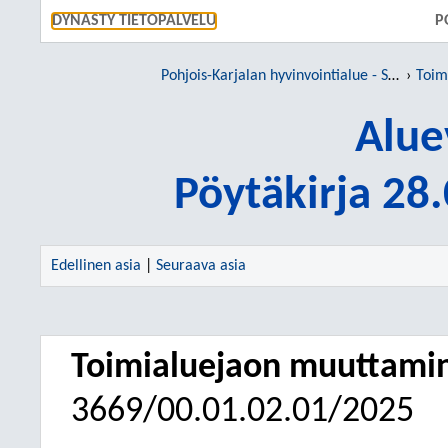
SIIRRY S
DYNASTY TIETOPALVELU
P
Pohjois-Karjalan hyvinvointialue - Siun sote
Toim
Alue
Pöytäkirja 28
Edellinen asia
|
Seuraava asia
Toimialuejaon muuttamin
3669/00.01.02.01/2025