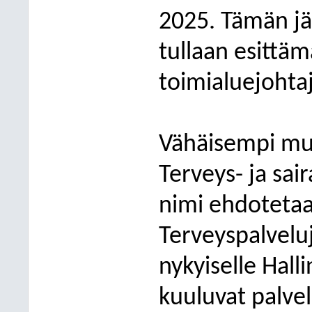
2025. Tämän jä
tullaan esittä
toimialuejohtaj
Vähäisempi muu
Terveys- ja sa
nimi ehdotetaa
Terveyspalveluj
nykyiselle Hall
kuuluvat palvel