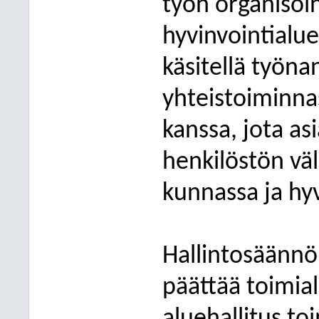
työn organisoin
hyvinvointialu
käsitellä työna
yhteistoiminna
kanssa, jota as
henkilöstön väl
kunnassa ja hyv
Hallintosäännö
päättää toimia