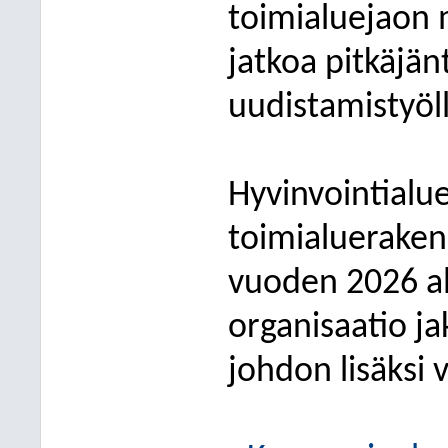
toimialuejaon 
jatkoa pitkäjän
uudistamistyöll
Hyvinvointialu
toimialuerakenn
vuoden 2026 al
organisaatio j
johdon lisäksi 