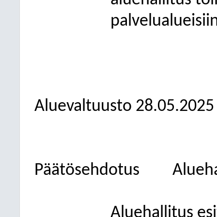
aluehallitus t
palvelualueisiin
Aluevaltuusto
28.05.2025
Päätösehdotus
Alueha
Aluehallitus esi