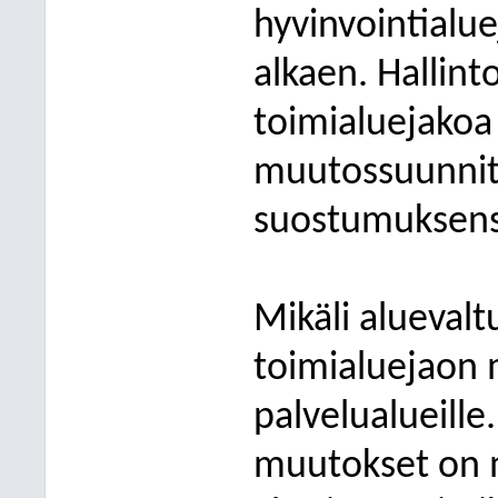
hyvinvointialu
alkaen. Hallint
toimialuejakoa
muutossuunnit
suostumuksens
Mikäli alueval
toimialuejaon 
palvelualueille
muutokset on m