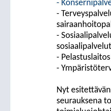
- Konsernipalve
- Terveyspalvelu
sairaanhoitopa
- Sosiaalipalvel
sosiaalipalvelu
- Pelastuslaitos
- Ympäristöter
Nyt esitettävä
seurauksena to