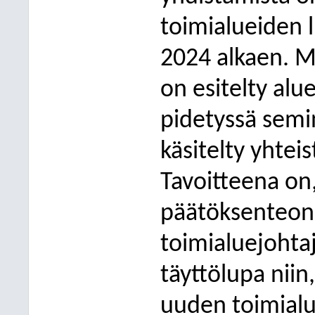
toimialueiden 
2024 alkaen. Mu
on esitelty alu
pidetyssä semi
käsitelty yhte
Tavoitteena on
päätöksenteon 
toimialuejohtaj
täyttölupa niin,
uuden toimialue