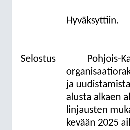
Hyväksyttiin.
Selostus
Pohjois-Ka
organisaatiora
ja uudistamist
alusta alkaen a
linjausten muk
kevään 2025 aik