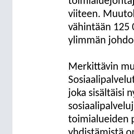
toimialuejohta
viiteen. Muuto
vähintään 125 
ylimmän johdon
Merkittävin muu
Sosiaalipalvel
joka sisältäisi 
sosiaalipalvelu
toimialueiden 
yhdistämistä on