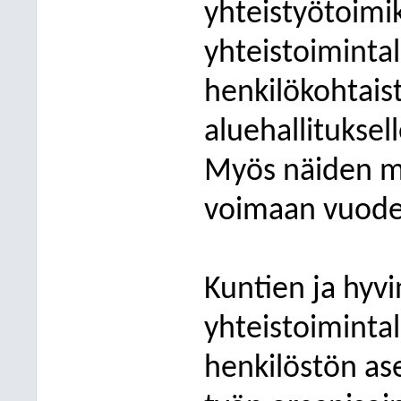
yhteistyötoimi
yhteistoiminta
henkilökohtais
aluehallituksel
Myös näiden mu
voimaan vuoden
Kuntien ja hyvi
yhteistoiminta
henkilöstön as