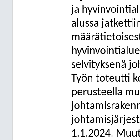
ja hyvinvointi
alussa jatketti
määrätietoises
hyvinvointialuee
selvityksenä jo
Työn toteutti k
perusteella mu
johtamisrakenn
johtamisjärjest
1.1.2024. Muu