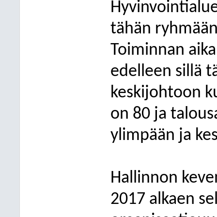
Hyvinvointialu
tähän ryhmään 
Toiminnan aika
edelleen sillä
keskijohtoon k
on 80 ja talou
ylimpään ja ke
Hallinnon keve
2017 alkaen se