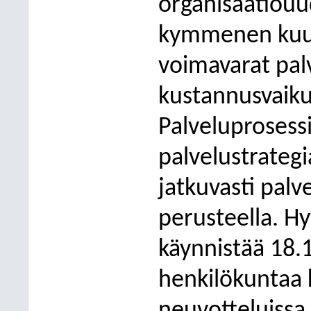
organisaatiouu
kymmenen kuuk
voimavarat pal
kustannusvaiku
Palveluprosess
palvelustrateg
jatkuvasti pal
perusteella. Hy
käynnistää 18.
henkilökuntaa 