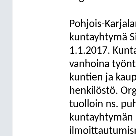
Pohjois-Karjala
kuntayhtymä Si
1.1.2017. Kunt
vanhoina työnt
kuntien ja kaup
henkilöstö. Or
tuolloin ns. pu
kuntayhtymän e
ilmoittautumis