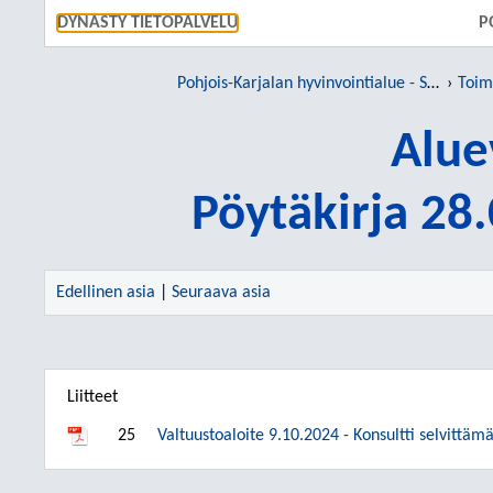
SIIRRY S
DYNASTY TIETOPALVELU
P
Pohjois-Karjalan hyvinvointialue - Siun sote
Toim
Alue
Pöytäkirja 28
Edellinen asia
|
Seuraava asia
Liitteet
25
Valtuustoaloite 9.10.2024 - Konsultti selvittäm