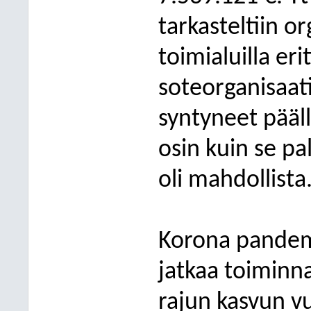
tarkasteltiin o
toimialuilla eri
soteorganisaat
syntyneet pääll
osin kuin se pa
oli mahdollista
Korona pandemi
jatkaa toiminn
rajun kasvun v