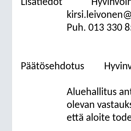
Lisätiedot
Hyvinvoin
kirsi.leivonen@
Puh. 013
330 8
Päätösehdotus
Hyvinv
Aluehallitus an
olevan vastauks
että aloite tod