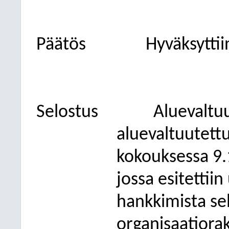
Päätös
Hyväksyttii
Selostus
Aluevaltuu
aluevaltuutettu
kokouksessa 9.
jossa esitettii
hankkimista se
organisaatiorak