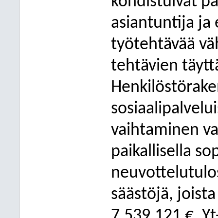
kohdistuivat pä
asiantuntija ja 
työtehtävää vä
tehtävien täytt
Henkilöstöraken
sosiaalipalvelu
vaihtaminen va
paikallisella s
neuvottelutulos
säästöjä, joist
7.539.121 €. Y