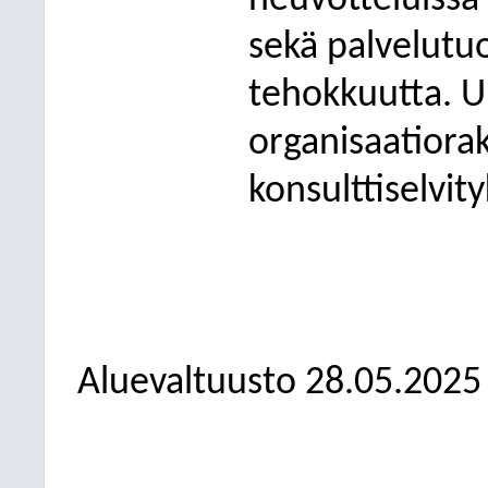
neuvotteluissa 
sekä palvelutu
tehokkuutta. U
organisaatiora
konsulttiselvity
Aluevaltuusto
28.05.2025