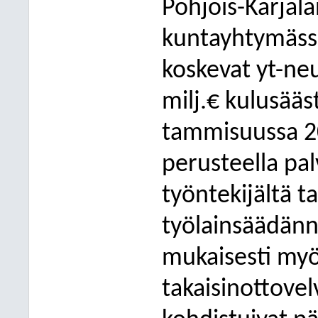
Pohjois-Karjala
kuntayhtymässä
koskevat yt-neu
milj.€ kulusääs
tammisuussa 2
perusteella pa
työntekijältä ta
työlainsäädän
mukaisesti myö
takaisinottovel