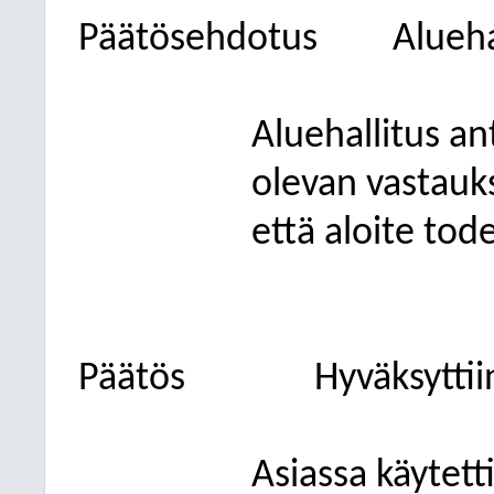
Päätösehdotus
Alueha
Aluehallitus an
olevan vastauks
että aloite tod
Päätös
Hyväksyttii
Asiassa käytet