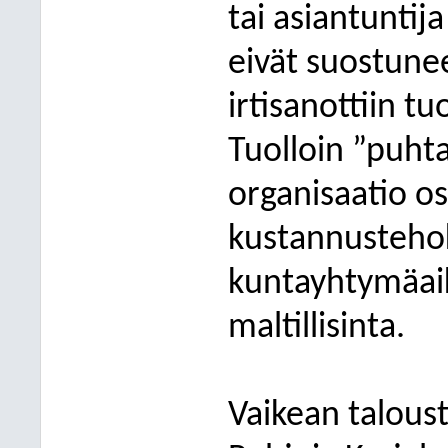
tai asiantuntija
eivät suostune
irtisanottiin tu
Tuolloin ”puhta
organisaatio os
kustannustehokk
kuntayhtymäaik
maltillisinta.
Vaikean talous