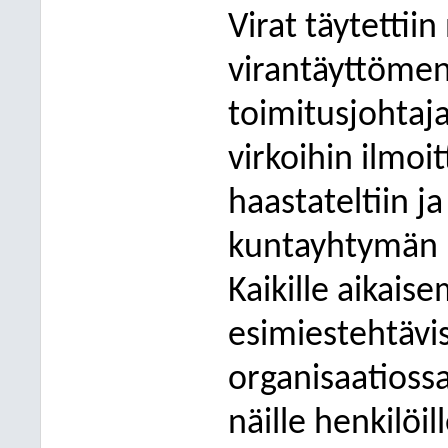
Virat täytettii
virantäyttömen
toimitusjohtaja
virkoihin ilmo
haastateltiin j
kuntayhtymän h
Kaikille aikai
esimiestehtävis
organisaatiossa
näille henkilöil