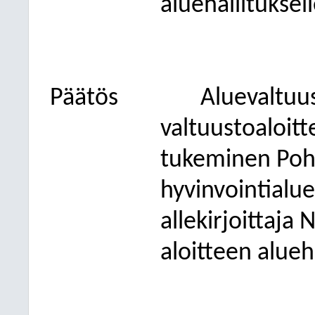
aluehallituksell
Päätös
Aluevaltuus
valtuustoaloit
tukeminen Pohj
hyvinvointialu
allekirjoittaja 
aloitteen alueha