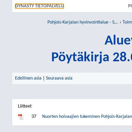
SIIRRY S
DYNASTY TIETOPALVELU
P
Pohjois-Karjalan hyvinvointialue - Siun sote
Toim
Alue
Pöytäkirja 28
Edellinen asia
|
Seuraava asia
Liitteet
37
Nuorten hoivaajien tukeminen Pohjois-Karjalan 