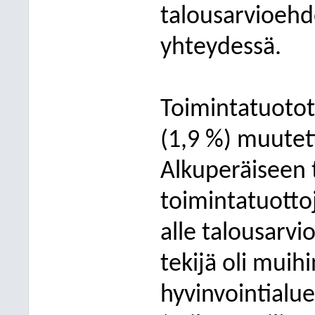
talousarvioehd
yhteydessä.
Toimintatuotot 
(1,9 %) muutet
Alkuperäiseen 
toimintatuottoj
alle talousarvi
tekijä oli muihi
hyvinvointialu