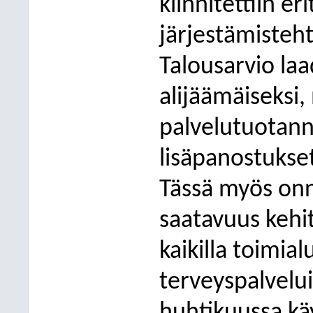
kiinnitettiin e
järjestämisteh
Talousarvio laad
alijäämäiseksi,
palvelutuotann
lisäpanostukse
Tässä myös onni
saatavuus kehi
kaikilla toimialu
terveyspalvelui