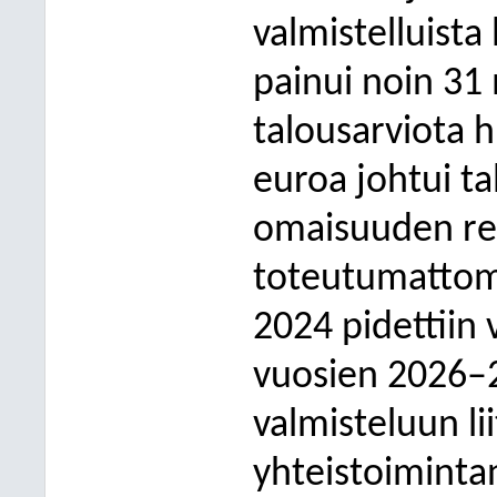
valmistelluista 
painui noin 31 
talousarviota h
euroa johtui ta
omaisuuden rea
toteutumattomu
2024 pidettiin
vuosien 2026–
valmisteluun lii
yhteistoiminta