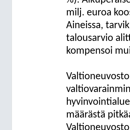
%). Alkuperäise
milj. euroa koo
Aineissa, tarvi
talousarvio alit
kompensoi muid
Valtioneuvosto
valtiovarainmin
hyvinvointialue
määrästä pitkäa
Valtioneuvosto