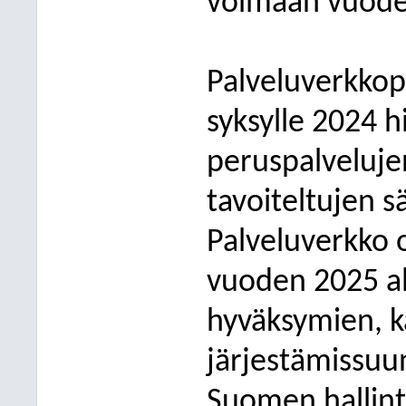
voimaan vuode
Palveluverkko
syksylle 2024 h
peruspalveluje
tavoiteltujen s
Palveluverkko
vuoden 2025 al
hyväksymien, k
järjestämissuun
Suomen hallint