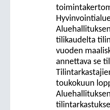
toimintakertom
Hyvinvointialue
Aluehallituksen
tilikaudelta til
vuoden maalis
annettava se ti
Tilintarkastaji
toukokuun lop
Aluehallituksen
tilintarkastuks