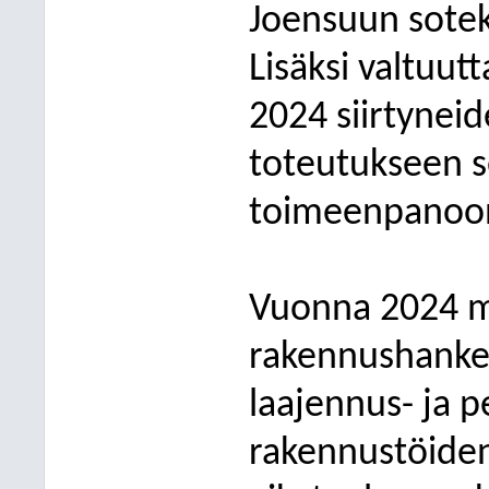
Joensuun sotek
Lisäksi valtuut
2024 siirtyneid
toteutukseen s
toimeenpanoon l
Vuonna 2024 me
rakennushanke 
laajennus- ja p
rakennustöiden