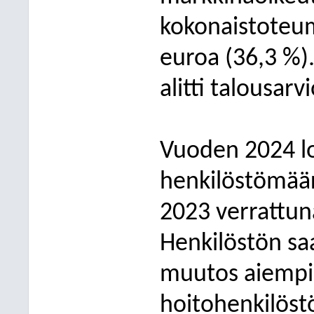
kokonaistoteum
euroa (36,3 %)
alitti talousarv
Vuoden 2024 lo
henkilöstömäär
2023 verrattun
Henkilöstön sa
muutos aiempii
hoitohenkilöst