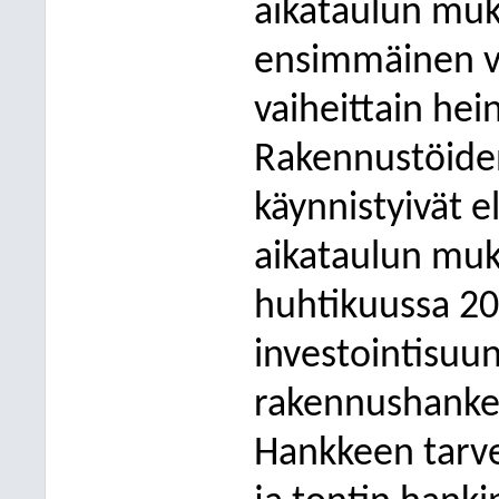
aikataulun muka
ensimmäinen va
vaiheittain hei
Rakennustöiden
käynnistyivät 
aikataulun muk
huhtikuussa 20
investointisuu
rakennushanke
Hankkeen tarve