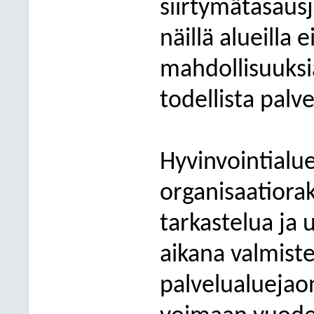
siirtymätasausj
näillä alueilla
mahdollisuuksia
todellista palv
Hyvinvointialuee
organisaatiora
tarkastelua ja
aikana valmiste
palvelualuejao