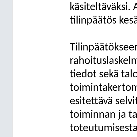
käsiteltäväksi.
tilinpäätös ke
Tilinpäätökseen
rahoituslaskelm
tiedot sekä tal
toimintakerto
esitettävä selv
toiminnan ja t
toteutumisesta 