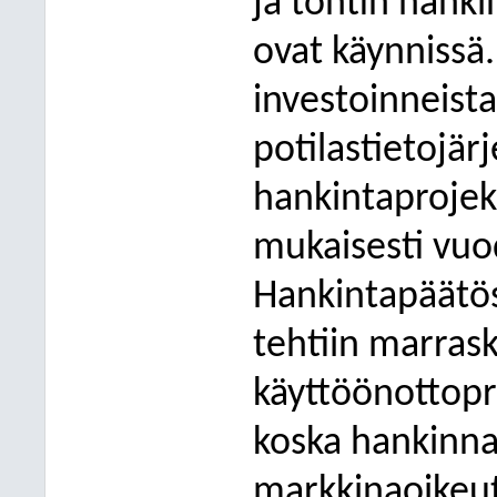
ja tontin hank
ovat käynnissä.
investoinneista
potilastietojär
hankintaprojekt
mukaisesti vuo
Hankintapäätös
tehtiin marras
käyttöönottopro
koska hankinnas
markkinaoikeut