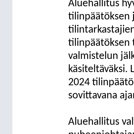
Aluehallitus h
tilinpäätöksen 
tilintarkastajie
tilinpäätöksen
valmistelun jä
käsiteltäväksi. 
2024 tilinpäätö
sovittavana aj
Aluehallitus va