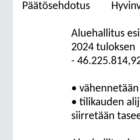
Päätösehdotus
Hyvinv
Aluehallitus es
2024 tuloksen
- 46.225.814,92
• vähennetään 
• tilikauden a
siirretään tasee