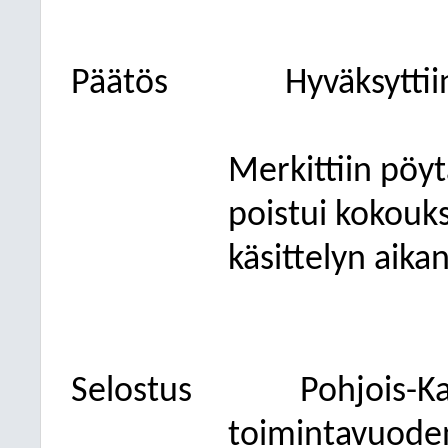
Päätös
Hyväksyttii
Merkittiin pöyt
poistui kokouk
käsittelyn aika
Selostus
Pohjois-Ka
toimintavuoden