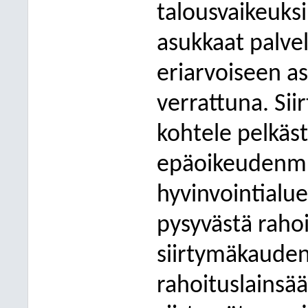
talousvaikeuks
asukkaat palve
eriarvoiseen
verrattuna. Sii
kohtele pelkäs
epäoikeudenmuk
hyvinvointialu
pysyvästä raho
siirtymäkauden 
rahoituslainsä