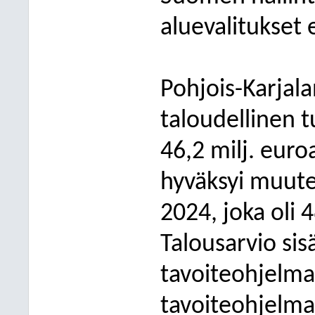
aluevalitukset e
Pohjois-Karjal
taloudellinen 
46,2 milj. euro
hyväksyi muute
2024, joka oli 
Talousarvio sis
tavoiteohjelma
tavoiteohjelma