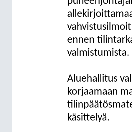
puheenjohtajan
allekirjoittama
vahvistusilmoit
ennen tilintar
valmistumista.
Aluehallitus va
korjaamaan mah
tilinpäätösmat
käsittelyä.