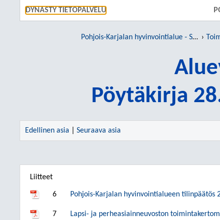
SIIRRY S
DYNASTY TIETOPALVELU
P
Pohjois-Karjalan hyvinvointialue - Siun sote
Toim
Alue
Pöytäkirja 2
Edellinen asia
|
Seuraava asia
Liitteet
6
Pohjois-Karjalan hyvinvointialueen tilinpäätös
7
Lapsi- ja perheasiainneuvoston toimintakerto