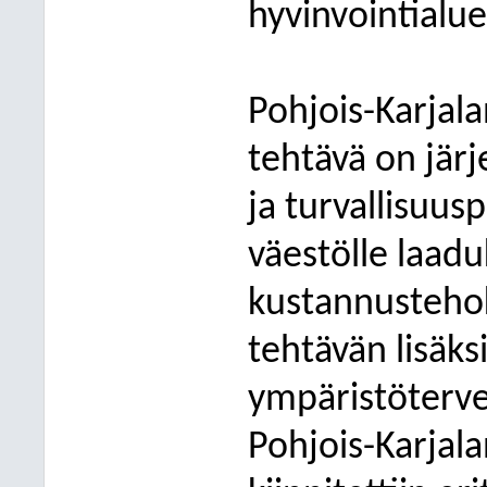
hyvinvointialu
Pohjois-Karjala
tehtävä on järje
ja turvallisuu
väestölle laadu
kustannustehok
tehtävän lisäk
ympäristöterve
Pohjois-Karjal