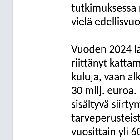
tutkimuksessa 
vielä edellisvu
Vuoden 2024 la
riittänyt katt
kuluja, vaan alk
30 milj. euroa.
sisältyvä siir
tarveperusteist
vuosittain yli 