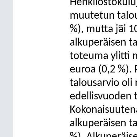
Henkilöstökuluj
muutetun talous
%), mutta jäi 10
alkuperäisen ta
toteuma ylitti 
euroa (0,2 %).
talousarvio oli 
edellisvuoden
Kokonaisuutena 
alkuperäisen ta