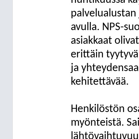
huhtikuussa kä
palvelualustan
avulla. NPS-su
asiakkaat oliva
erittäin tyytyvä
ja yhteydensaa
kehitettävää.
Henkilöstön osa
myönteistä. Sai
lähtövaihtuvuu