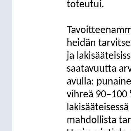
toteutui.
Tavoitteenamm
heidän tarvitse
ja lakisääteisis
saatavuutta arv
avulla: punain
vihreä 90–100 
lakisääteisessä 
mahdollista tar