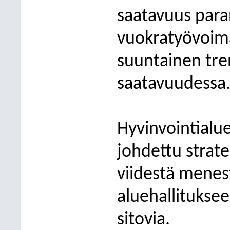
saatavuus para
vuokratyövoim
suuntainen tre
saatavuudessa
Hyvinvointialue
johdettu strat
viidestä menest
aluehallitukse
sitovia.