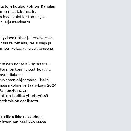
uustolle kuuluu Pohjois-Karjalan
misen lautakunnalle.
en hyvinvointikertomus ja -
on järjestämisestä
 hyvinvoinnissa ja terveydessä,
taa tavoitteita, resursseja ja
stämisen kokoavana strategisena
täminen Pohjois-Karjalassa –
tu monitoimijaisesti keväällä
invointialueen
usryhmän ohjaamana. Lisäksi
unnassa kolme kertaa syksyn 2024
Pohjois-Karjalan
i on laadittu yhteistyössä
sryhmiä on osallistettu
ttelija Riikka Pekkarinen
distämisen päällikkö Leena