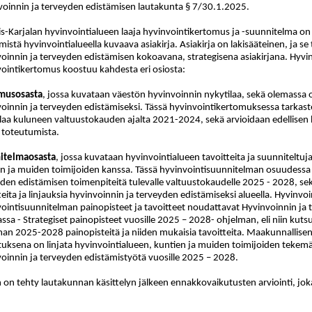
voinnin ja terveyden edistämisen lautakunta § 7/30.1.2025.
s-Karjalan hyvinvointialueen laaja hyvinvointikertomus ja -suunnitelma on
mistä hyvinvointialueella kuvaava asiakirja. Asiakirja on lakisääteinen, ja se
oinnin ja terveyden edistämisen kokoavana, strategisena asiakirjana. Hyvi
ointikertomus koostuu kahdesta eri osiosta:
musosasta
, jossa kuvataan väestön hyvinvoinnin nykytilaa, sekä olemassa ol
oinnin ja terveyden edistämiseksi. Tässä hyvinvointikertomuksessa tarkast
laa kuluneen valtuustokauden ajalta 2021-2024, sekä arvioidaan edellisen 
 toteutumista.
itelmaosasta
, jossa kuvataan hyvinvointialueen tavoitteita ja suunniteltuj
n ja muiden toimijoiden kanssa. Tässä hyvinvointisuunnitelman osuudessa
den edistämisen toimenpiteitä tulevalle valtuustokaudelle 2025 - 2028, sekä
teita ja linjauksia hyvinvoinnin ja terveyden edistämiseksi alueella. Hyvinvo
ointisuunnitelman painopisteet ja tavoitteet noudattavat Hyvinvoinnin ja
assa - Strategiset painopisteet vuosille 2025 – 2028- ohjelman, eli niin kut
an 2025-2028 painopisteitä ja niiden mukaisia tavoitteita. Maakunnallise
tuksena on linjata hyvinvointialueen, kuntien ja muiden toimijoiden tek
oinnin ja terveyden edistämistyötä vuosille 2025 – 2028.
 on tehty lautakunnan käsittelyn jälkeen ennakkovaikutusten arviointi, joka