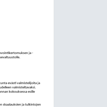
nvointikertomuksen ja -
uevaltuustolle.
ta evästi valmistelijoita ja
delleen valmisteltavaksi.
unnan kokouksessa esille
en skaalauksien ja tulkintojen