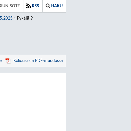
SIUN SOTE
RSS
HAKU
05.2025
Pykälä 9
e
Kokousasia PDF-muodossa