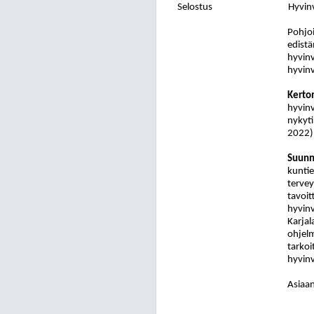
Selostus
Hyvin
Pohjoi
edistä
hyvinv
hyvinv
Kerto
hyvinv
nykyti
2022)
Suunn
kuntie
tervey
tavoit
hyvinv
Karjal
ohjelm
tarkoi
hyvinv
Asiaan