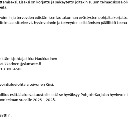
ttämiseksi. Lisäksi on korjattu ja selkeytetty joitakin suunnitelmaosiossa olle
eitä.
oinnin ja terveyden edistämisen lautakunnan evästysten pohjalta korjattu
telmaa esittelee vt. hyvinvoinnin ja terveyden edistämisen päällikkö Leen
hittämisjohtaja Ilkka Naukkarinen
naukkarinen@siunsote.fi
013
330 4503
ointialuejohtaja Leivonen Kirsi:
llitus esittää aluevaltuustolle, että se hyväksyy Pohjois-Karjalan hyvinvo
unnitelman vuosille 2025 – 2028.
yttiin.