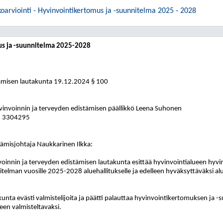
oarviointi - Hyvinvointikertomus ja -suunnitelma 2025 - 2028
us ja -suunnitelma 2025-2028
tämisen lautakunta 19.12.2024 § 100
vinvoinnin ja terveyden edistämisen päällikkö Leena Suhonen
3 3304295
tämisjohtaja Naukkarinen Ilkka:
oinnin ja terveyden edistämisen lautakunta esittää hyvinvointialueen hyvi
telman vuosille 2025-2028 aluehallitukselle ja edelleen hyväksyttäväksi alu
unta evästi valmistelijoita ja päätti palauttaa hyvinvointikertomuksen ja 
een valmisteltavaksi.