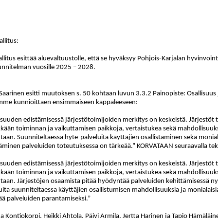
llitus
:
llitus esittää aluevaltuustolle, että se hyväksyy Pohjois-Karjalan hyvinvo
unnitelman vuosille 2025 – 2028.
Saarinen esitti muutoksen s. 50 kohtaan luvun 3.3.2 Painopiste: Osallisuus j
amme kunnioittaen ensimmäiseen kappaleeseen:
isuuden edistämisessä järjestötoimijoiden merkitys on keskeistä. Järjestöt t
kään toiminnan ja vaikuttamisen paikkoja, vertaistukea sekä mahdollisuuksi
taan. Suunniteltaessa hyte-palveluita käyttäjien osallistaminen sekä monia
äminen palveluiden toteutuksessa on tärkeää.” KORVATAAN seuraavalla teks
isuuden edistämisessä järjestötoimijoiden merkitys on keskeistä. Järjestöt t
kään toiminnan ja vaikuttamisen paikkoja, vertaistukea sekä mahdollisuuksi
taan. Järjestöjen osaamista pitää hyödyntää palveluiden kehittämisessä 
uita suunniteltaessa käyttäjien osallistumisen mahdollisuuksia ja monialaisi
ää palveluiden parantamiseksi.”
a Kontiokorpi, Heikki Ahtola, Päivi Armila, Jertta Harinen ja Tapio Hämäläin