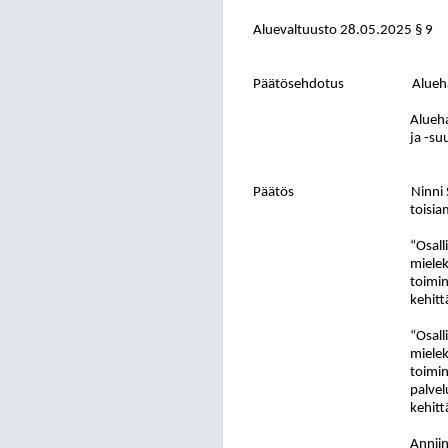
Aluevaltuusto
28.05.2025
§ 9
Päätösehdotus
Alueha
Alueha
ja -su
Päätös
Ninni 
toisi
“Osall
mielek
toimin
kehitt
“Osall
mielek
toimin
palvel
kehitt
Anniin