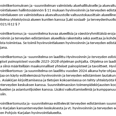
ointikertomuksen ja -suunnitelman valmistelu aluehallitukselle ja aluevalt
ointialueen hallintosäännön § 11 mukaan hyvinvoinnin ja terveyden edistä
ointialueen on valmisteltava aluevaltuustolle valtuustokausittain alueellin
telma yhteistyössä alueen kuntien kanssa (Laki sosiaali- ja terveydenhuoll
2021/612 § 7
ointikertomus ja -suunnitelma kuvaa alueellisia ja väestöryhmittäisiä eroja
oinnin ja terveyden edistämisen alueellisia rakenteita sekä asettaa ja kohden
lista toimintaa. Se toimii hyvinvointialueen hyvinvoinnin ja terveyden edi
rjana.
ointikertomus ja -suunnitelma on laadittu
Hyvinvoinnin ja terveyden edis
giset painopisteet vuosille 2025-2028
ohjelman pohjalta. Ohjelma on laadit
a siinä määritellään maakunnalliset yhteiset painopisteet ja tavoitteet. Hyv
vointikertomus- ja suunnitelma on laadittu vuoden 2024 aikana hyte-ohja
rjaa on käyty esittelemässä hyvinvoinnin ja terveyden edistämisen lautak
. Asiakirjan kirjoittamisessa ja tietojen kokoamisessa on tehty yhteistyötä 
terveyden keskuksen kanssa. Suunnitelmaosion toimenpidekirjausten koont
lueiden ja asiantuntijoiden kanssa. Lisäksi vaikuttamiselimiä ja kumppanuu
siin.
ointikertomusta ja -suunnitelmaa esittelevät terveyden edistämisen suunni
s-Karjalan kansanterveyden keskuksesta ja vt. hyvinvoinnin ja terveyden e
n Pohjois-Karjalan hyvinvointialueelta.