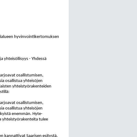
intialueen hyvinvointikertomuksen
a yhteisöllisyys - Yhdessä
arjoavat osallistumisen,
a osallistua yhteisöjen
laisten yhteistyörakenteiden
tillä:
arjoavat osallistumisen,
a osallistua yhteisöjen
nykyistä enemmän. Hyte-
a yhteistyörakenteita tulee
en kannattivat Saarisen esitystä.