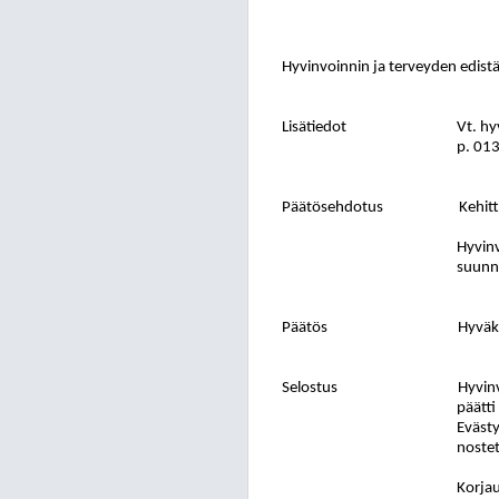
Hyvinvoinnin ja terveyden edist
Lisätiedot
Vt. hy
p. 01
Päätösehdotus
Kehit
Hyvinv
suunni
Päätös
Hyväks
Selostus
Hyvinv
päätti
Evästy
nostet
Korjau