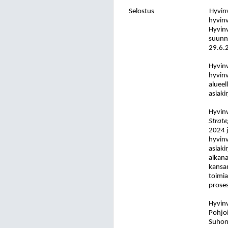
Selostus
Hyvinv
hyvinv
Hyvinv
suunni
29.6.
Hyvinv
hyvinv
alueel
asiaki
Hyvinv
Strate
2024 j
hyvin
asiaki
aikana
kansan
toimia
proses
Hyvinv
Pohjoi
Suhone