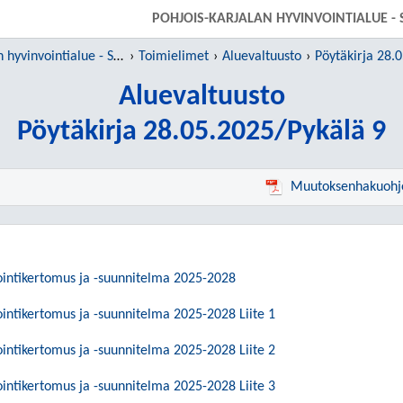
SIIRRY SUORAAN PÄÄSISÄLTÖÖN
POHJOIS-KARJALAN HYVINVOINTIALUE - 
Pohjois-Karjalan hyvinvointialue - Siun sote
Toimielimet
Aluevaltuusto
Pöytäkirja 28.
Aluevaltuusto
Pöytäkirja 28.05.2025/Pykälä 9
Muutoksenhakuohj
ointikertomus ja -suunnitelma 2025-2028
ointikertomus ja -suunnitelma 2025-2028 Liite 1
ointikertomus ja -suunnitelma 2025-2028 Liite 2
ointikertomus ja -suunnitelma 2025-2028 Liite 3