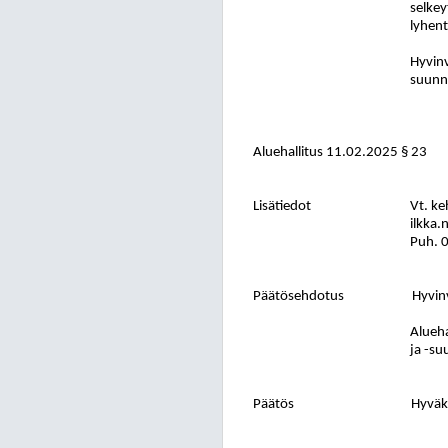
selkey
lyhent
Hyvinv
suunni
Aluehallitus 11.02.2025 § 23
Lisätiedot
Vt. ke
ilkka.
Puh. 
Päätösehdotus
Hyvinv
Alueha
ja -su
Päätös
Hyväks