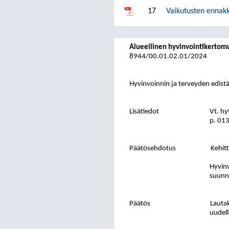
17
Vaikutusten ennakk
Alueellinen hyvinvointikertom
8944/00.01.02.01/2024
Hyvinvoinnin ja terveyden edis
Lisätiedot
Vt. hy
p. 01
Päätösehdotus
Kehit
Hyvinv
suunni
Päätös
Lautak
uudell