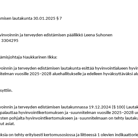
ämisen lautakunta 30.01.2025 § 7
vinvoinnin ja terveyden edistämisen päällikkö Leena Suhonen
3 3304295
tämisjohtaja Naukkarinen Ilkka:
oinnin ja terveyden edistämisen lautakunta esittää hyvinvointialueen hyvi
telman vuosille 2025–2028 aluehallitukselle ja edelleen hyväksyttäväksi al
yttiin.
oinnin ja terveyden edistämisen lautakunnassa 19.12.2024 (§ 100) Lautakun
 palauttaa hyvinvointikertomuksen ja -suunnitelman vuosille 2025–2028 uu
sten pohjalta hyvinvointikertomukseen ja -suunnitelmaan on tehty lautak
ut asiat.
ksia on tehty erityisesti kertomusosiossa ja liitteessä 1 olevien indikaattori