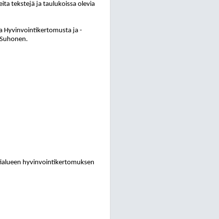
ita tekstejä ja taulukoissa olevia
a Hyvinvointikertomusta ja -
a Suhonen.
intialueen hyvinvointikertomuksen