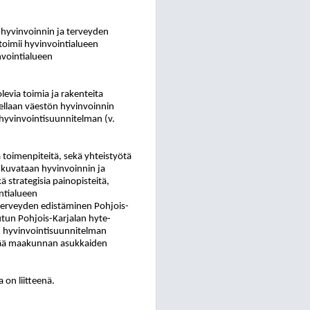
 hyvinvoinnin ja terveyden
 toimii hyvinvointialueen
nvointialueen
evia toimia ja rakenteita
ellaan väestön hyvinvoinnin
hyvinvointisuunnitelman (v.
a toimenpiteitä, sekä yhteistyötä
 kuvataan hyvinvoinnin ja
 strategisia painopisteitä,
intialueen
 terveyden edistäminen Pohjois-
sutun Pohjois-Karjalan hyte-
n hyvinvointisuunnitelman
emää maakunnan asukkaiden
 on liitteenä.