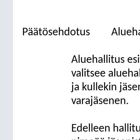
Päätösehdotus
Alueha
Aluehallitus esi
valitsee alueha
ja kullekin jäs
varajäsenen.
Edelleen hallitu