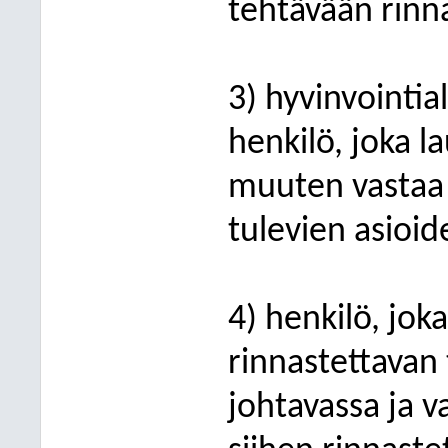
tehtävään rinn
3) hyvinvointia
henkilö, joka l
muuten vastaa a
tulevien asioid
4) henkilö, joka
rinnastettavan
johtavassa ja v