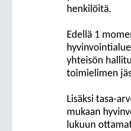
henkilöitä.
Edellä 1 momen
hyvinvointialu
yhteisön hallit
toimielimen jä
Lisäksi tasa-ar
mukaan hyvinvo
lukuun ottamatt