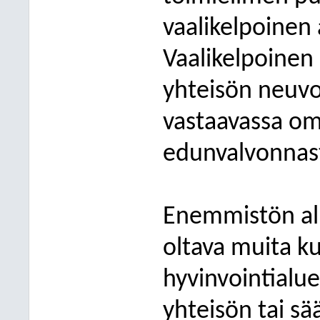
vaalikelpoinen 
Vaalikelpoinen 
yhteisön neuvo
vastaavassa om
edunvalvonnas
Enemmistön alu
oltava muita ku
hyvinvointialu
yhteisön tai sä