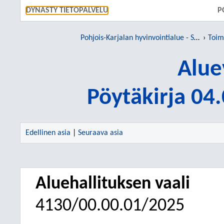
SIIRRY S
DYNASTY TIETOPALVELU
P
Pohjois-Karjalan hyvinvointialue - Siun sote
Toim
Alue
Pöytäkirja 04
Edellinen asia
|
Seuraava asia
Aluehallituksen vaali
4130/00.00.01/2025