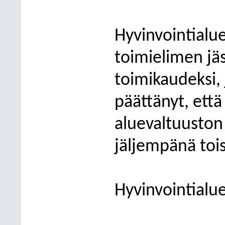
Hyvinvointialu
toimielimen jä
toimikaudeksi, 
päättänyt, ett
aluevaltuuston 
jäljempänä tois
Hyvinvointialu