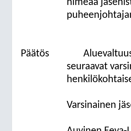
nimeää jäsenis
puheenjohtajan
Päätös
Aluevaltuus
seuraavat varsi
henkilökohtais
Varsinainen jäs