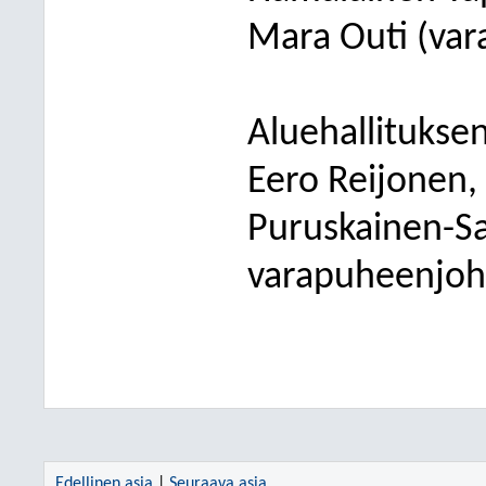
Mara Outi (var
Aluehallitukse
Eero Reijonen,
Puruskainen-Sa
varapuheenjohta
Edellinen asia
|
Seuraava asia