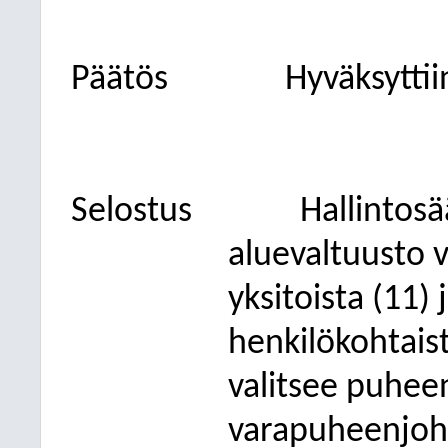
Päätös
Hyväksyttii
Selostus
Hallintos
aluevaltuusto v
yksitoista (11)
henkilökohtais
valitsee puheen
varapuheenjoh