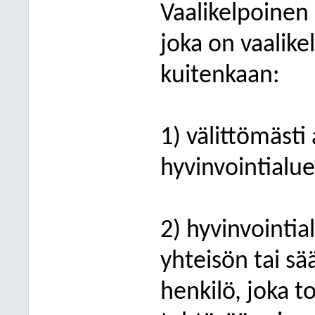
Vaalikelpoinen 
joka on vaalike
kuitenkaan:
1) välittömästi
hyvinvointialue
2) hyvinvointi
yhteisön tai sä
henkilö, joka t