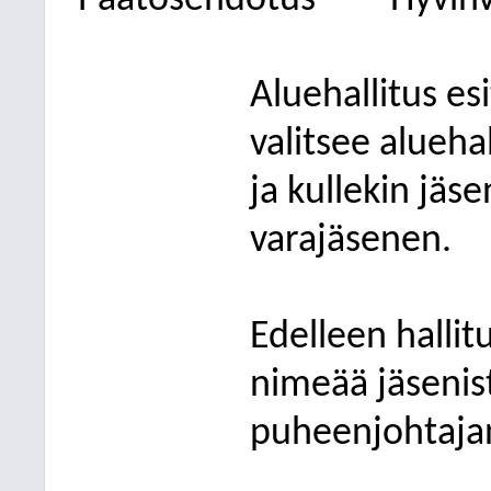
Päätösehdotus
Hyvinv
Aluehallitus esi
valitsee alueha
ja kullekin jäs
varajäsenen.
Edelleen hallitu
nimeää jäsenis
puheenjohtajan