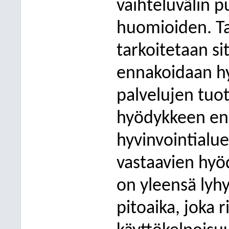
vaihteluvälin p
huomioiden. Tal
tarkoitetaan si
ennakoidaan hy
palvelujen tuot
hyödykkeen en
hyvinvointialue
vastaavien hyö
on yleensä lyh
pitoaika, joka 