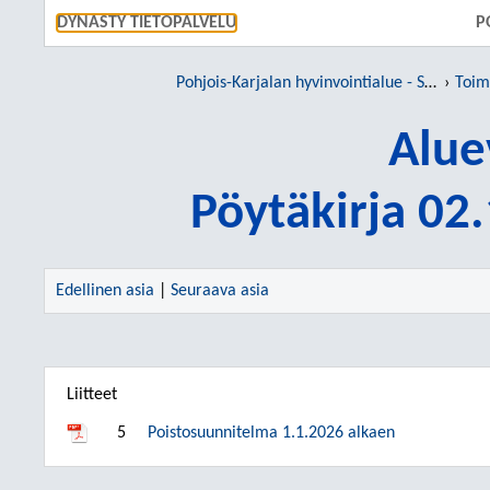
SIIRRY S
DYNASTY TIETOPALVELU
P
Pohjois-Karjalan hyvinvointialue - Siun sote
Toim
Alue
Pöytäkirja 02
Edellinen asia
|
Seuraava asia
Liitteet
5
Poistosuunnitelma 1.1.2026 alkaen