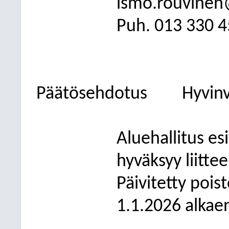
ismo.rouvinen@
Puh. 013
330 4
Päätösehdotus
Hyvinv
Aluehallitus es
hyväksyy liitt
Päivitetty poi
1.1.2026 alkae