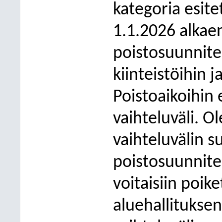
kategoria esite
1.1.2026 alkaen
poistosuunnit
kiinteistöihin j
Poistoaikoihin 
vaihteluväli. O
vaihteluvälin s
poistosuunnit
voitaisiin poik
aluehallitukse