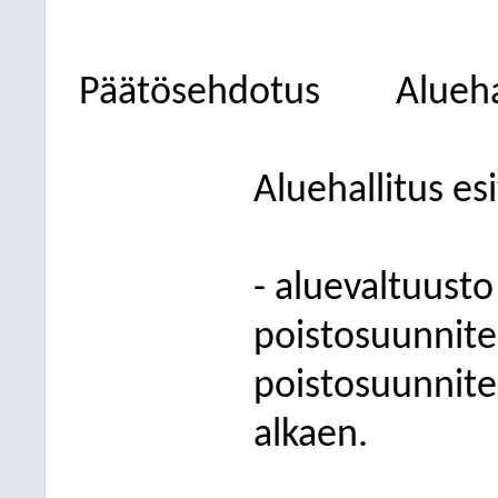
Päätösehdotus
Alueha
Aluehallitus esi
- aluevaltuusto
poistosuunnite
poistosuunnite
alkaen.