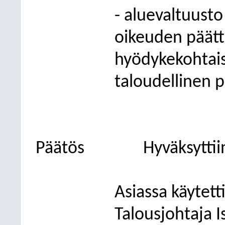
- aluevaltuusto
oikeuden päätt
hyödykekohtaise
taloudellinen 
Päätös
Hyväksyttii
Asiassa käytett
Talousjohtaja 