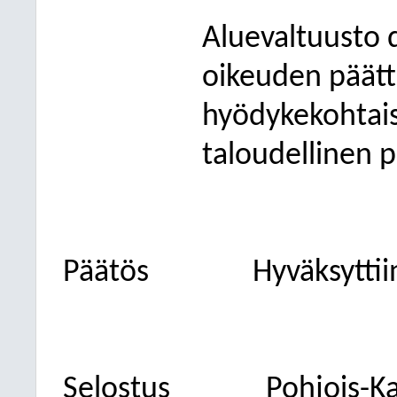
Aluevaltuusto d
oikeuden päätt
hyödykekohtaise
taloudellinen 
Päätös
Hyväksyttii
Selostus
Pohjois-Ka