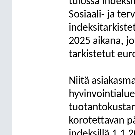
tulossa indeksi
Sosiaali- ja te
indeksitarkist
2025 aikana, jo
tarkistetut eur
Niitä asiakasm
hyvinvointialue
tuotantokustan
korotettavan pä
indeksillä 1.1.