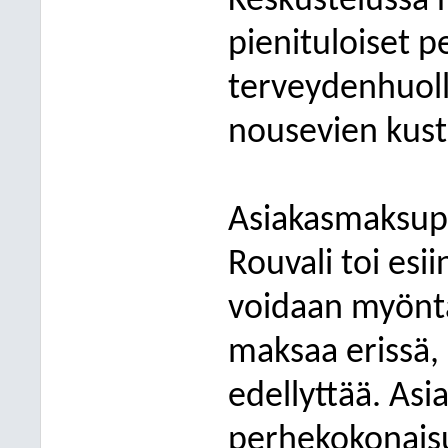
Keskustelussa n
pienituloiset p
terveydenhuoll
nousevien kust
Asiakasmaksupä
Rouvali toi esi
voidaan myöntä
maksaa erissä, 
edellyttää. As
perhekokonais