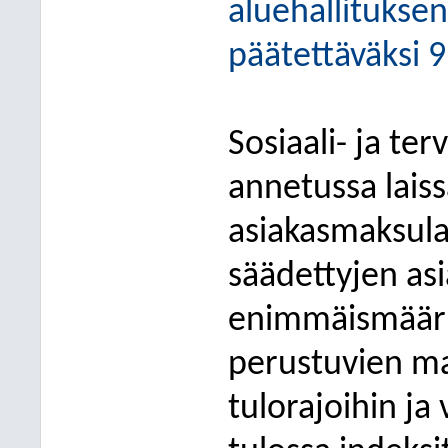
aluehallituksen
päätettäväksi 
Sosiaali- ja t
annetussa lais
asiakasmaksula
säädettyjen as
enimmäismääri
perustuvien ma
tulorajoihin ja