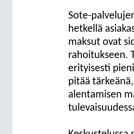
Sote-palvelujen
hetkellä asiak
maksut ovat si
rahoitukseen. 
erityisesti pien
pitää tärkeänä
alentamisen ma
tulevaisuudess