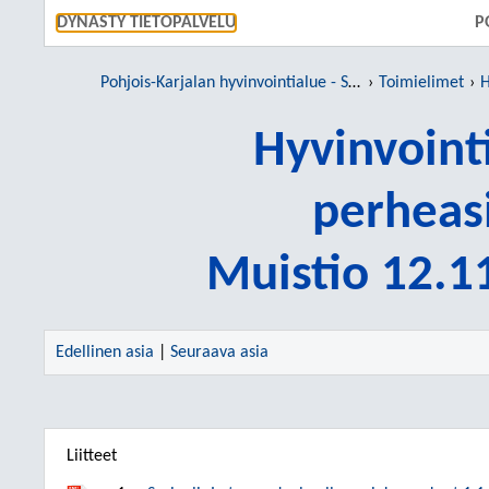
SIIRRY S
DYNASTY TIETOPALVELU
P
Pohjois-Karjalan hyvinvointialue - Siun sote
Toimielimet
H
Hyvinvointi
perheas
Muistio 12.1
Edellinen asia
|
Seuraava asia
Liitteet