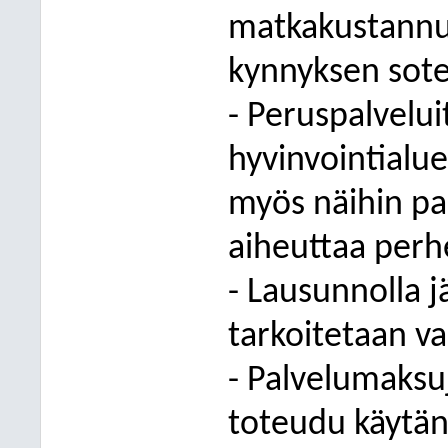
matkakustannu
kynnyksen sote
- Peruspalveluit
hyvinvointialue
myös näihin pa
aiheuttaa perh
- Lausunnolla j
tarkoitetaan val
- Palvelumaksu
toteudu käytänn