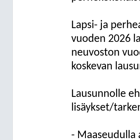
Lapsi- ja perhe
vuoden 2026 la
neuvoston vuo
koskevan lausu
Lausunnolle ehd
lisäykset/tark
- Maaseudulla a