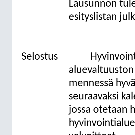
Lausunnon tule
esityslistan ju
Selostus
Hyvinvoin
aluevaltuusto
mennessä hyväk
seuraavaksi kal
jossa otetaan
hyvinvointialu