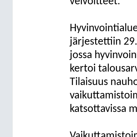
velvoitteet.
Hyvinvointialue
järjestettiin 2
jossa hyvinvoin
kertoi talousar
Tilaisuus nauhoi
vaikuttamistoi
katsottavissa m
Vaikuttamistoi