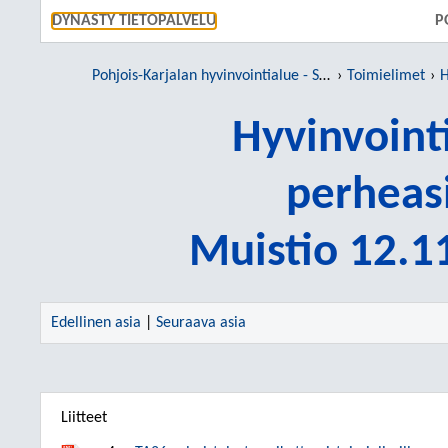
SIIRRY S
DYNASTY TIETOPALVELU
P
Pohjois-Karjalan hyvinvointialue - Siun sote
Toimielimet
H
Hyvinvointi
perheas
Muistio 12.1
Edellinen asia
|
Seuraava asia
Liitteet