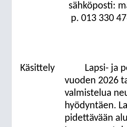
sähköposti: m
p. 013 330 4
Käsittely
Lapsi- ja 
vuoden 2026 t
valmistelua n
hyödyntäen. La
pidettävään al