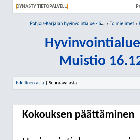
SIIRRY S
DYNASTY TIETOPALVELU
P
Pohjois-Karjalan hyvinvointialue - Siun sote
Toimielimet
Hyvinvointialu
Muistio 16.1
Edellinen asia
| Seuraava asia
Kokouksen päättäminen