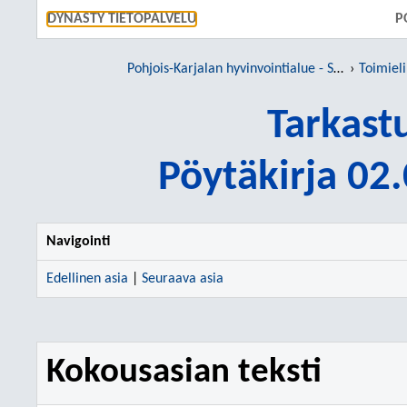
SIIRRY S
DYNASTY TIETOPALVELU
P
Pohjois-Karjalan hyvinvointialue - Siun sote
Toimiel
Tarkast
Pöytäkirja 02
Navigointi
Edellinen asia
|
Seuraava asia
Kokousasian teksti