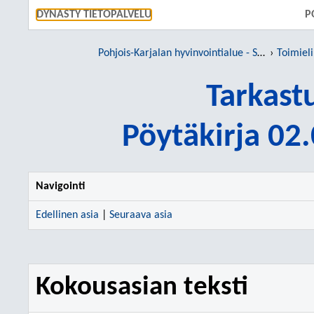
SIIRRY S
DYNASTY TIETOPALVELU
P
Pohjois-Karjalan hyvinvointialue - Siun sote
Toimiel
Tarkast
Pöytäkirja 02
Navigointi
Edellinen asia
|
Seuraava asia
Kokousasian teksti