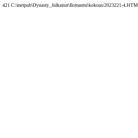
421 C:\inetpub\Dynasty_Julkaisut\Ilomantsi\kokous/2023221-4.HTM