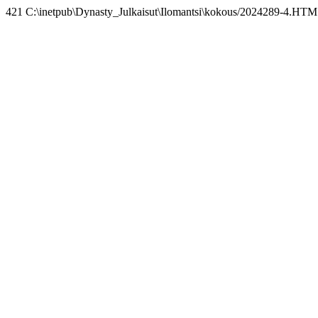
421 C:\inetpub\Dynasty_Julkaisut\Ilomantsi\kokous/2024289-4.HTM