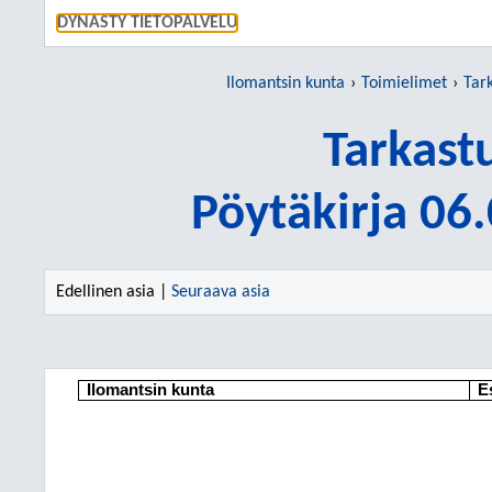
SIIRRY S
DYNASTY TIETOPALVELU
Ilomantsin kunta
Toimielimet
Tar
Tarkast
Pöytäkirja 06
Edellinen asia |
Seuraava asia
Ilomantsin kunta
Es