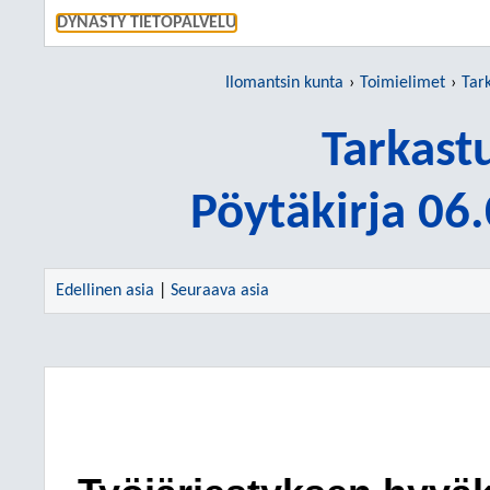
SIIRRY S
DYNASTY TIETOPALVELU
Ilomantsin kunta
Toimielimet
Tar
Tarkast
Pöytäkirja 06
Edellinen asia
|
Seuraava asia