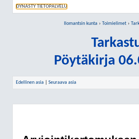
SIIRRY S
DYNASTY TIETOPALVELU
Ilomantsin kunta
Toimielimet
Tar
Tarkast
Pöytäkirja 06
Edellinen asia
|
Seuraava asia