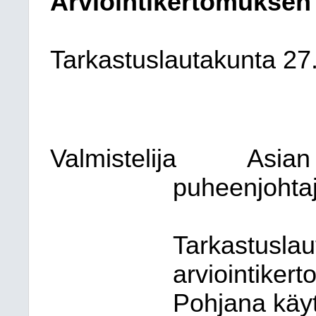
Arviointikertomuksen
Tarkastuslautakunta 27
Valmistelija
Asian 
puheenjohta
Tarkastuslau
arviointiker
Pohjana käy