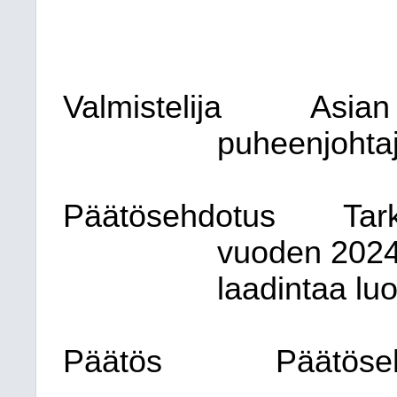
Valmistelija
Asian 
puheenjohta
Päätösehdotus
Tar
vuoden 2024
laadintaa lu
Päätös
Päätöse